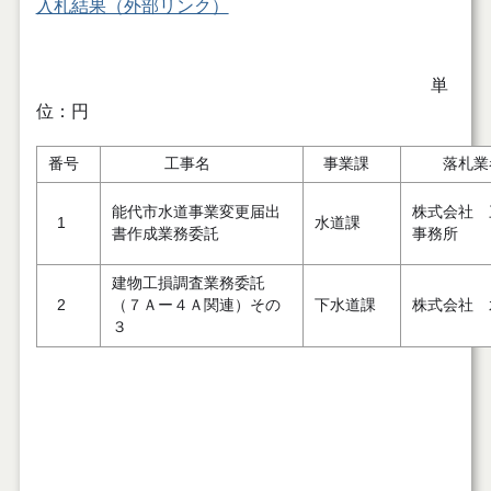
入札結果（外部リンク）
単
位：円
番号
工事名
事業課
落札業
能代市水道事業変更届出
株式会社 
1
水道課
書作成業務委託
事務所
建物工損調査業務委託
2
（７Ａー４Ａ関連）その
下水道課
株式会社 
３