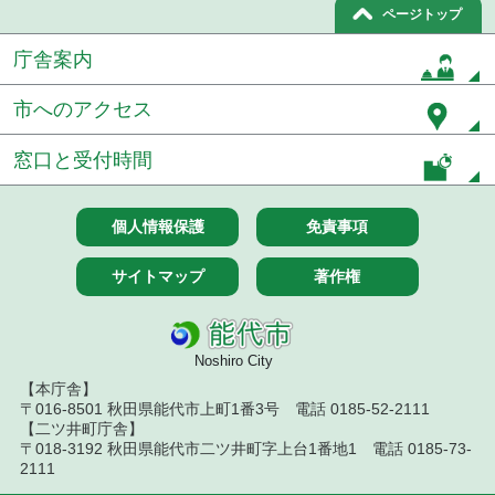
ページトップ
令和８年７月１５日執行 委託・賃貸借等見積徴取
結果
庁舎案内
７月１４日公告開始 建設工事（条件付一般競争入
札）（電子入札）
市へのアクセス
７月１４日公告開始 建設コンサルタント等（条件
窓口と受付時間
付一般競争入札）（電子入札）
令和８年７月１４日執行 建設コンサルタント等入
個人情報保護
免責事項
札結果（条件付一般競争入札）
令和８年７月１０日執行 物品（応募型入札等）結
サイトマップ
著作権
果
令和８年７月１０日執行 委託・賃貸借等入札結果
Noshiro City
令和８年７月１０日執行 物品（指名競争入札等）
【本庁舎】
結果
〒016-8501 秋田県能代市上町1番3号 電話 0185-52-2111
【二ツ井町庁舎】
〒018-3192 秋田県能代市二ツ井町字上台1番地1 電話 0185-73-
令和８年７月９日執行 物品（公開調達）見積徴取
結果
2111