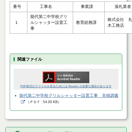
番号
工事名
事業課
落札業者
能代第二中学校グリ
株式会社 
1
ルシャッター設置工
教育総務課
木工務店
事
関連ファイル
PDF形式のファイルを見るためには Reader が必要な場合があります
能代第二中学校グリルシャッター設置工事 見積調書
（
ＰＤＦ
54.00 KB
）