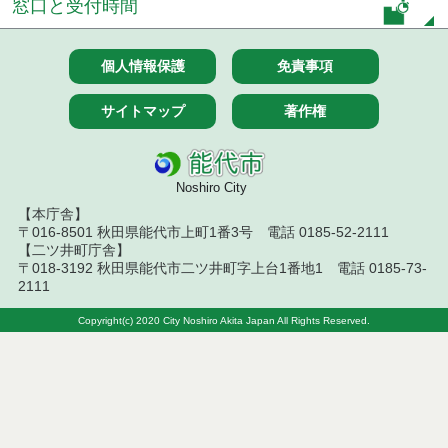
窓口と受付時間
７月１４日公告開始 建設コンサルタント等（条件
付一般競争入札）（電子入札）
個人情報保護
免責事項
令和８年７月１４日執行 建設コンサルタント等入
サイトマップ
著作権
札結果（条件付一般競争入札）
令和８年７月１０日執行 物品（応募型入札等）結
果
Noshiro City
【本庁舎】
令和８年７月１０日執行 委託・賃貸借等入札結果
〒016-8501 秋田県能代市上町1番3号 電話 0185-52-2111
【二ツ井町庁舎】
令和８年７月１０日執行 物品（指名競争入札等）
〒018-3192 秋田県能代市二ツ井町字上台1番地1 電話 0185-73-
結果
2111
令和８年７月９日執行 物品（公開調達）見積徴取
Copyright(c) 2020 City Noshiro Akita Japan All Rights Reserved.
結果
令和８年７月１０日執行 工事入札結果（条件付一
般競争入札）
令和８年７月８日執行 委託・賃貸借等見積徴取結
果