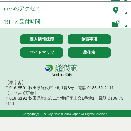
札結果（条件付一般競争入札）
市へのアクセス
令和８年７月１０日執行 物品（応募型入札等）結
窓口と受付時間
果
令和８年７月１０日執行 委託・賃貸借等入札結果
個人情報保護
免責事項
令和８年７月１０日執行 物品（指名競争入札等）
結果
サイトマップ
著作権
令和８年７月９日執行 物品（公開調達）見積徴取
結果
Noshiro City
令和８年７月１０日執行 工事入札結果（条件付一
【本庁舎】
般競争入札）
〒016-8501 秋田県能代市上町1番3号 電話 0185-52-2111
【二ツ井町庁舎】
令和８年７月８日執行 委託・賃貸借等見積徴取結
〒018-3192 秋田県能代市二ツ井町字上台1番地1 電話 0185-73-
果
2111
令和８年７月７日執行 建設コンサルタント等入札
Copyright(c) 2020 City Noshiro Akita Japan All Rights Reserved.
結果（条件付一般競争入札）
令和８年７月２日執行 物品（公開調達）見積徴取