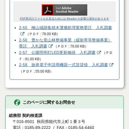
PDF形式のファイルを見るためには Reader が必要な場合があります
2-55 檜山城跡集積木運搬処理業務委託 入札調書
（
ＰＤＦ
76.00 KB
）
2-56 豊かな里山林整備事業（緩衝帯等整備事業）
委託 入札調書
（
ＰＤＦ
76.00 KB
）
2-57 公園照明灯LED更新修繕 入札調書
（
ＰＤ
Ｆ
91.00 KB
）
2-58 旅券電子申請用機器一式賃貸借 入札調書
（
ＰＤＦ
55.00 KB
）
このページに関するお問合せ
総務部 契約検査課
〒016-8501
秋田県能代市上町１番３号
電話：0185-89-2222
FAX：0185-54-6460