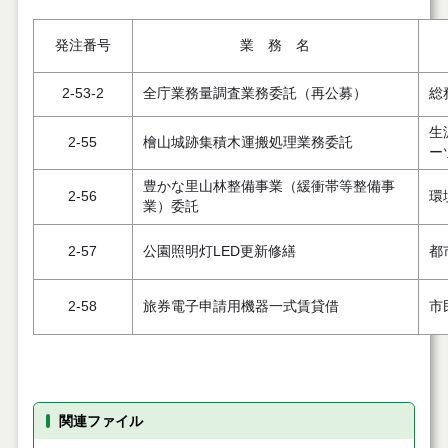
発注番号
業 務 名
2-53-2
全庁業務量調査業務委託（再公募）
総
生
2-55
檜山城跡集積木運搬処理業務委託
ー
豊かな里山林整備事業（緩衝帯等整備事
2-56
環
業）委託
2-57
公園照明灯LED更新修繕
都
2-58
旅券電子申請用機器一式賃貸借
市
関連ファイル