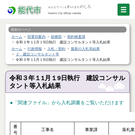
現在のページ
ホーム
部署別案内
総務部
契約検査課
令和３年１1月１9日執行 建設コンサルタント等入札結果
ホーム
行政情報
入札・契約
最新の入札等結果
２ 建設コンサルタント等
令和３年１1月１9日執行 建設コンサルタント等入札結果
令和３年１1月１9日執行 建設コンサル
タント等入札結果
●
「関連ファイル」
から入札調書をご覧いただけます
番
工事名
事業課
落札業
号