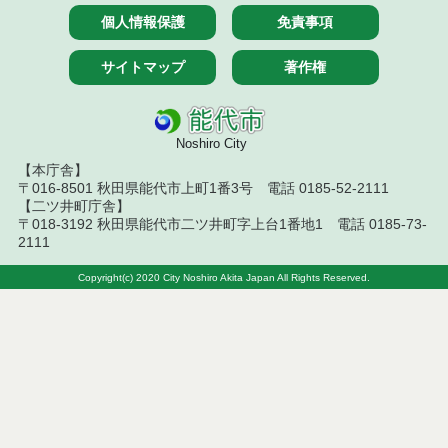
令和８年７月９日執行 物品（公開調達）見積徴取
個人情報保護
免責事項
結果
サイトマップ
著作権
令和８年７月１０日執行 物品（指名競争入札等）
結果
令和８年７月１０日執行 委託・賃貸借等入札結果
Noshiro City
令和８年７月１０日執行 物品（応募型入札等）結
【本庁舎】
果
〒016-8501 秋田県能代市上町1番3号 電話 0185-52-2111
【二ツ井町庁舎】
〒018-3192 秋田県能代市二ツ井町字上台1番地1 電話 0185-73-
令和８年７月１０日執行 工事入札結果（条件付一
2111
般競争入札）
Copyright(c) 2020 City Noshiro Akita Japan All Rights Reserved.
令和８年７月８日執行 委託・賃貸借等見積徴取結
果
令和８年７月７日執行 建設コンサルタント等入札
結果（条件付一般競争入札）
令和８年７月３日執行 委託・賃貸借等入札結果
令和８年７月２日執行 物品（公開調達）見積徴取