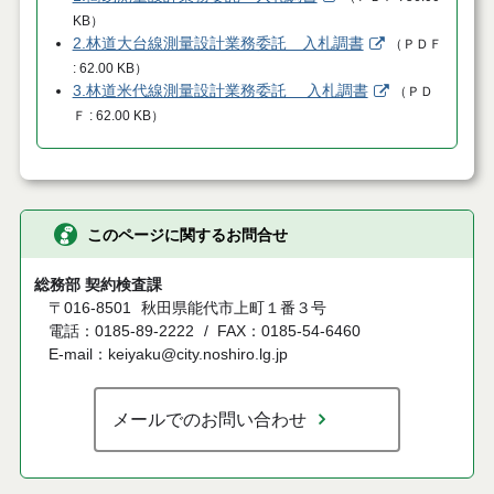
KB
）
2.林道大台線測量設計業務委託 入札調書
（
ＰＤＦ
62.00 KB
）
3.林道米代線測量設計業務委託 入札調書
（
ＰＤ
Ｆ
62.00 KB
）
このページに関するお問合せ
総務部 契約検査課
〒016-8501
秋田県能代市上町１番３号
電話：0185-89-2222
FAX：0185-54-6460
E-mail：keiyaku@city.noshiro.lg.jp
メールでのお問い合わせ