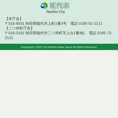
令和８年７月１０日執行 物品（指名競争入札等）
結果
Noshiro City
【本庁舎】
令和８年７月９日執行 物品（公開調達）見積徴取
結果
〒016-8501 秋田県能代市上町1番3号 電話 0185-52-2111
【二ツ井町庁舎】
〒018-3192 秋田県能代市二ツ井町字上台1番地1 電話 0185-73-
令和８年７月１０日執行 工事入札結果（条件付一
2111
般競争入札）
Copyright(c) 2020 City Noshiro Akita Japan All Rights Reserved.
令和８年７月８日執行 委託・賃貸借等見積徴取結
果
令和８年７月７日執行 建設コンサルタント等入札
結果（条件付一般競争入札）
令和８年７月２日執行 物品（公開調達）見積徴取
結果
令和８年７月３日執行 委託・賃貸借等入札結果
令和８年７月３日執行 工事入札結果（条件付一般
競争入札）