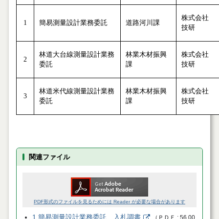
株式会社
1
簡易測量設計業務委託
道路河川課
技研
林道大台線測量設計業務
林業木材振興
株式会社
2
委託
課
技研
林道米代線測量設計業務
林業木材振興
株式会社
3
委託
課
技研
関連ファイル
PDF形式のファイルを見るためには Reader が必要な場合があります
1.簡易測量設計業務委託 入札調書
（
ＰＤＦ
56.00