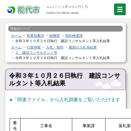
現在のページ
ホーム
部署別案内
総務部
契約検査課
令和３年１０月２６日執行 建設コンサルタント等入札結果
ホーム
行政情報
入札・契約
最新の入札等結果
２ 建設コンサルタント等
令和３年１０月２６日執行 建設コンサルタント等入札結果
令和３年１０月２６日執行 建設コンサ
ルタント等入札結果
●
「関連ファイル」
から入札調書をご覧いただけます
番
工事名
事業課
落札業
号