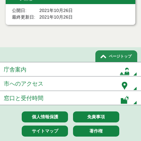
令和８年７月１７日執行 委託・賃貸借等入札結果
公開日
2021年10月26日
最終更新日
2021年10月26日
令和８年７月１7日執行 工事入札結果（条件付一般
競争入札）
令和８年７月１５日執行 委託・賃貸借等見積徴取
結果
ページトップ
７月１４日公告開始 建設工事（条件付一般競争入
札）（電子入札）
庁舎案内
７月１４日公告開始 建設コンサルタント等（条件
付一般競争入札）（電子入札）
市へのアクセス
令和８年７月１４日執行 建設コンサルタント等入
窓口と受付時間
札結果（条件付一般競争入札）
令和８年７月１０日執行 物品（応募型入札等）結
個人情報保護
免責事項
果
サイトマップ
著作権
令和８年７月１０日執行 委託・賃貸借等入札結果