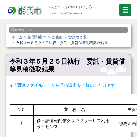
現在のページ
ホーム
部署別案内
総務部
契約検査課
令和３年５月２５日執行 委託・賃貸借等見積徴取結果
令和３年５月２５日執行 委託・賃貸借
等見積徴取結果
●「関連ファイル」
から見積調書をご覧いただけます
ＮＯ.
業 務 名
主管
多言語情報配信クラウドサービス利用
１
総務企画
ライセンス