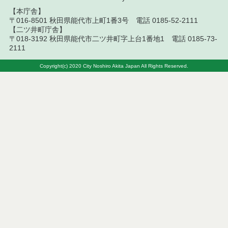
【本庁舎】
令和８年７月１０日執行 物品（応募型入札等）結
〒016-8501 秋田県能代市上町1番3号 電話 0185-52-2111
果
【二ツ井町庁舎】
〒018-3192 秋田県能代市二ツ井町字上台1番地1 電話 0185-73-
令和８年７月１０日執行 委託・賃貸借等入札結果
2111
令和８年７月１０日執行 物品（指名競争入札等）
Copyright(c) 2020 City Noshiro Akita Japan All Rights Reserved.
結果
令和８年７月９日執行 物品（公開調達）見積徴取
結果
令和８年７月１０日執行 工事入札結果（条件付一
般競争入札）
令和８年７月８日執行 委託・賃貸借等見積徴取結
果
令和８年７月７日執行 建設コンサルタント等入札
結果（条件付一般競争入札）
令和８年７月２日執行 物品（公開調達）見積徴取
結果