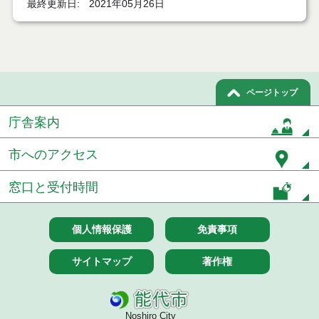
最終更新日
2021年05月26日
７月２１日公告開始 建設コンサルタント等（条件
付一般競争入札）（電子入札）
７月２１日公告開始 建設工事（条件付一般競争入
札）（電子入札）
ページトップ
令和８年７月１７日執行 委託・賃貸借等入札結果
庁舎案内
令和８年７月１7日執行 工事入札結果（条件付一般
競争入札）
市へのアクセス
令和８年７月１５日執行 委託・賃貸借等見積徴取
結果
窓口と受付時間
７月１４日公告開始 建設工事（条件付一般競争入
札）（電子入札）
個人情報保護
免責事項
７月１４日公告開始 建設コンサルタント等（条件
サイトマップ
著作権
付一般競争入札）（電子入札）
令和８年７月１４日執行 建設コンサルタント等入
札結果（条件付一般競争入札）
Noshiro City