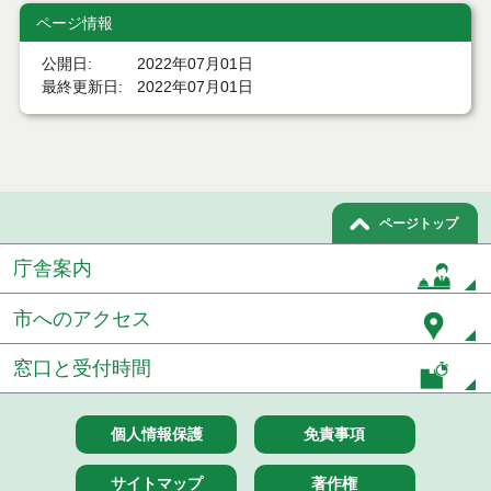
ページ情報
令和８年７月１４日執行 建設コンサルタント等入
札結果（条件付一般競争入札）
公開日
2022年07月01日
最終更新日
2022年07月01日
令和８年７月１０日執行 物品（応募型入札等）結
果
令和８年７月１０日執行 委託・賃貸借等入札結果
令和８年７月１０日執行 物品（指名競争入札等）
結果
ページトップ
庁舎案内
令和８年７月９日執行 物品（公開調達）見積徴取
結果
市へのアクセス
令和８年７月１０日執行 工事入札結果（条件付一
般競争入札）
窓口と受付時間
令和８年７月８日執行 委託・賃貸借等見積徴取結
果
個人情報保護
免責事項
令和８年７月７日執行 建設コンサルタント等入札
結果（条件付一般競争入札）
サイトマップ
著作権