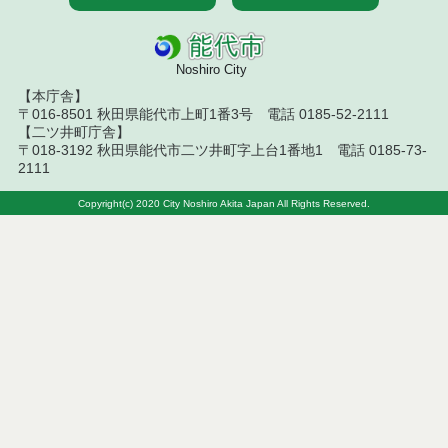
令和８年７月２日執行 物品（公開調達）見積徴取
結果
Noshiro City
令和８年７月３日執行 委託・賃貸借等入札結果
【本庁舎】
〒016-8501 秋田県能代市上町1番3号 電話 0185-52-2111
令和８年７月３日執行 工事入札結果（条件付一般
【二ツ井町庁舎】
競争入札）
〒018-3192 秋田県能代市二ツ井町字上台1番地1 電話 0185-73-
2111
令和８年７月１日執行 委託・賃貸借等見積徴取結
Copyright(c) 2020 City Noshiro Akita Japan All Rights Reserved.
果
令和８年６月３０日執行 工事見積徴取結果
６月３０日公告開始 建設コンサルタント等（条件
付一般競争入札）（電子入札）
令和８年６月２６日執行 委託・賃貸借等入札結果
令和８年６月２５日執行 委託・賃貸借等見積徴取
結果
令和８年６月２６日執行 工事入札結果（条件付一