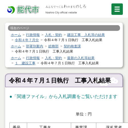
現在のページ
ホーム
行政情報
入札・契約
建設工事 入札等の結果
令和４年７月分
令和４年７月１日執行 工事入札結果
ホーム
部署別案内
総務部
契約検査課
令和４年７月１日執行 工事入札結果
ホーム
行政情報
入札・契約
最新の入札等結果
１ 建設工事
令和４年７月１日執行 工事入札結果
令和４年７月１日執行 工事入札結果
●「関連ファイル」から入札調書をご覧いただけます
単位：円
番号
工事名
事業課
落札業者