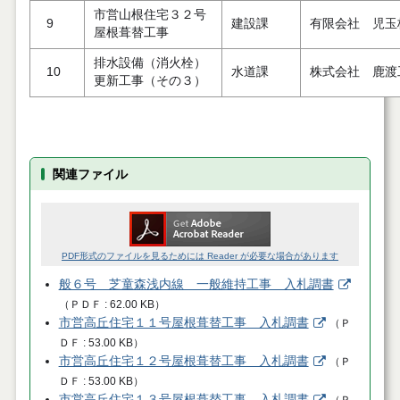
市営山根住宅３２号
9
建設課
有限会社 児玉
屋根葺替工事
排水設備（消火栓）
10
水道課
株式会社 鹿渡
更新工事（その３）
関連ファイル
PDF形式のファイルを見るためには Reader が必要な場合があります
般６号 芝童森浅内線 一般維持工事 入札調書
（
ＰＤＦ
62.00 KB
）
市営高丘住宅１１号屋根葺替工事 入札調書
（
Ｐ
ＤＦ
53.00 KB
）
市営高丘住宅１２号屋根葺替工事 入札調書
（
Ｐ
ＤＦ
53.00 KB
）
市営高丘住宅１３号屋根葺替工事 入札調書
（
Ｐ