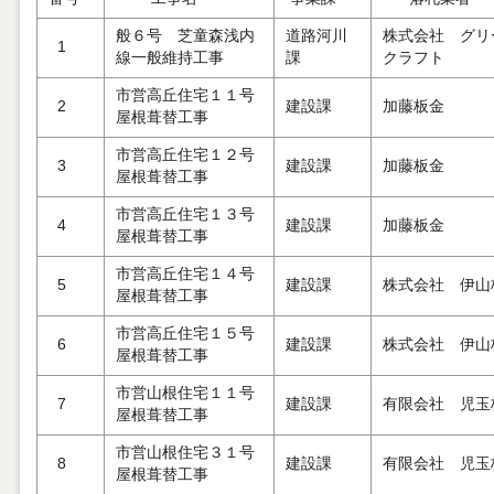
般６号 芝童森浅内
道路河川
株式会社 グリ
1
線一般維持工事
課
クラフト
市営高丘住宅１１号
2
建設課
加藤板金
屋根葺替工事
市営高丘住宅１２号
3
建設課
加藤板金
屋根葺替工事
市営高丘住宅１３号
4
建設課
加藤板金
屋根葺替工事
市営高丘住宅１４号
5
建設課
株式会社 伊山
屋根葺替工事
市営高丘住宅１５号
6
建設課
株式会社 伊山
屋根葺替工事
市営山根住宅１１号
7
建設課
有限会社 児玉
屋根葺替工事
市営山根住宅３１号
8
建設課
有限会社 児玉
屋根葺替工事