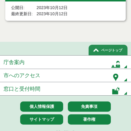
結果
公開日
2023年10月12日
最終更新日
2023年10月12日
７月２１日公告開始 建設コンサルタント等（条件
付一般競争入札）（電子入札）
７月２１日公告開始 建設工事（条件付一般競争入
札）（電子入札）
令和８年７月１７日執行 委託・賃貸借等入札結果
ページトップ
庁舎案内
令和８年７月１7日執行 工事入札結果（条件付一般
競争入札）
市へのアクセス
令和８年７月１５日執行 委託・賃貸借等見積徴取
結果
窓口と受付時間
７月１４日公告開始 建設工事（条件付一般競争入
札）（電子入札）
個人情報保護
免責事項
７月１４日公告開始 建設コンサルタント等（条件
付一般競争入札）（電子入札）
サイトマップ
著作権
令和８年７月１４日執行 建設コンサルタント等入