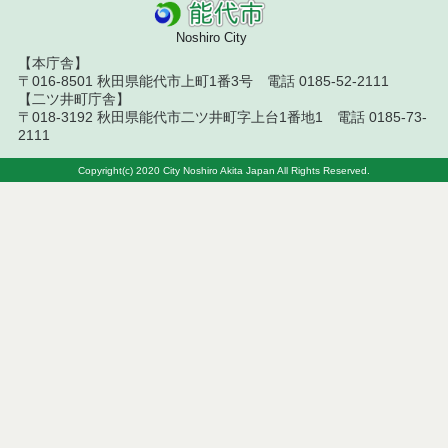
札結果（条件付一般競争入札）
Noshiro City
令和８年７月１０日執行 物品（応募型入札等）結
【本庁舎】
果
〒016-8501 秋田県能代市上町1番3号 電話 0185-52-2111
【二ツ井町庁舎】
令和８年７月１０日執行 委託・賃貸借等入札結果
〒018-3192 秋田県能代市二ツ井町字上台1番地1 電話 0185-73-
2111
令和８年７月１０日執行 物品（指名競争入札等）
結果
Copyright(c) 2020 City Noshiro Akita Japan All Rights Reserved.
令和８年７月９日執行 物品（公開調達）見積徴取
結果
令和８年７月１０日執行 工事入札結果（条件付一
般競争入札）
令和８年７月８日執行 委託・賃貸借等見積徴取結
果
令和８年７月７日執行 建設コンサルタント等入札
結果（条件付一般競争入札）
令和８年７月２日執行 物品（公開調達）見積徴取