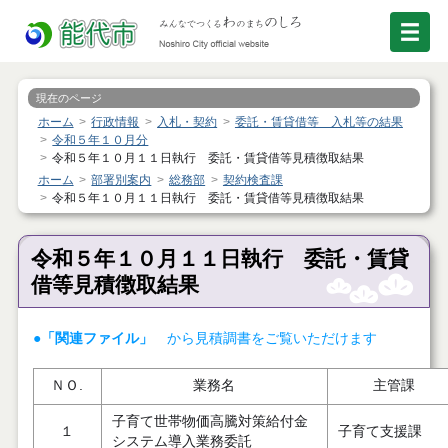
現在のページ
ホーム
行政情報
入札・契約
委託・賃貸借等 入札等の結果
令和５年１０月分
令和５年１０月１１日執行 委託・賃貸借等見積徴取結果
ホーム
部署別案内
総務部
契約検査課
令和５年１０月１１日執行 委託・賃貸借等見積徴取結果
令和５年１０月１１日執行 委託・賃貸
借等見積徴取結果
●「関連ファイル」
から見積調書をご覧いただけます
ＮＯ.
業務名
主管課
子育て世帯物価高騰対策給付金
１
子育て支援課
システム導入業務委託