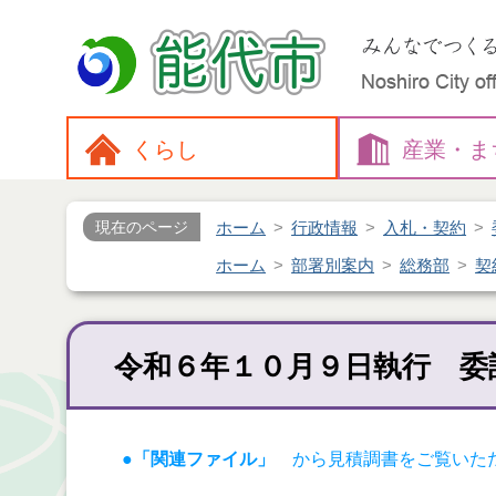
くらし
産業・
ま
ホーム
行政情報
入札・契約
現在のページ
ホーム
部署別案内
総務部
契
令和６年１０月９日執行 委
●「関連ファイル」
から見積調書をご覧いた