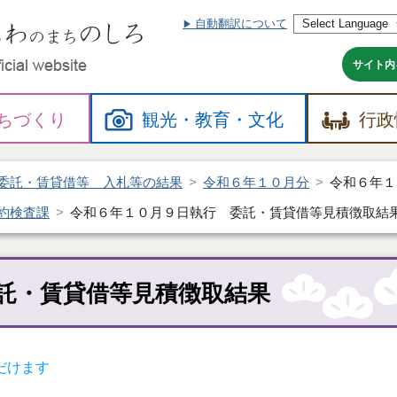
自動翻訳について
本
文
へ
サイト内
ちづくり
観光・
教育・
文化
行政
委託・賃貸借等 入札等の結果
令和６年１０月分
令和６年１
約検査課
令和６年１０月９日執行 委託・賃貸借等見積徴取結
託・賃貸借等見積徴取結果
だけます