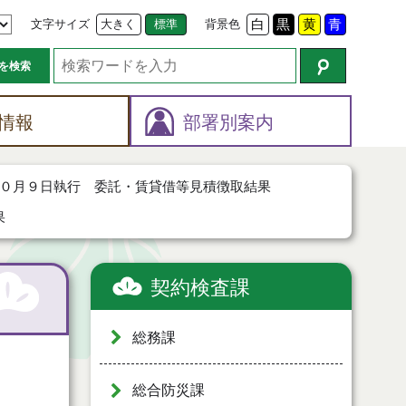
文字サイズ
大きく
標準
背景色
白
黒
黄
青
を検索
情報
部署別案内
０月９日執行 委託・賃貸借等見積徴取結果
果
契約検査課
総務課
総合防災課