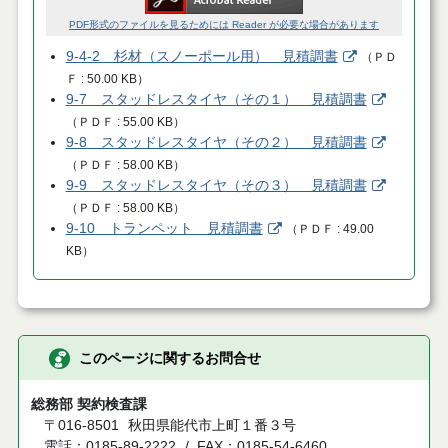
PDF形式のファイルを見るためには Reader が必要な場合があります
9-4-2 杉材（スノーポール用） 見積調書
（
ＰＤ
Ｆ
50.00 KB
）
9-7 スタッドレスタイヤ（その１） 見積調書
（
ＰＤＦ
55.00 KB
）
9-8 スタッドレスタイヤ（その２） 見積調書
（
ＰＤＦ
58.00 KB
）
9-9 スタッドレスタイヤ（その３） 見積調書
（
ＰＤＦ
58.00 KB
）
9-10 トランペット 見積調書
（
ＰＤＦ
49.00
KB
）
このページに関するお問合せ
総務部 契約検査課
〒016-8501
秋田県能代市上町１番３号
電話：0185-89-2222
FAX：0185-54-6460