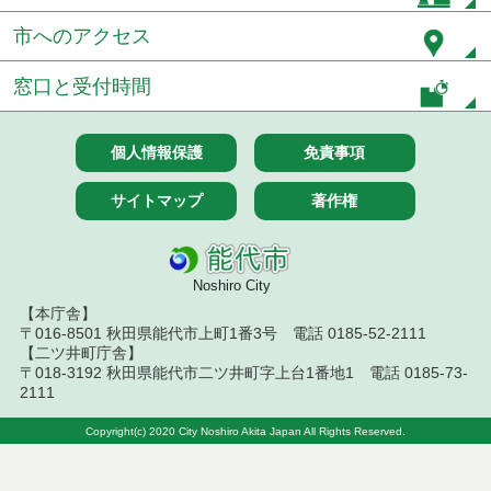
令和８年７月１４日執行 建設コンサルタント等入
札結果（条件付一般競争入札）
市へのアクセス
令和８年７月１０日執行 物品（応募型入札等）結
果
窓口と受付時間
令和８年７月１０日執行 委託・賃貸借等入札結果
個人情報保護
免責事項
令和８年７月１０日執行 物品（指名競争入札等）
結果
サイトマップ
著作権
令和８年７月９日執行 物品（公開調達）見積徴取
結果
Noshiro City
令和８年７月１０日執行 工事入札結果（条件付一
【本庁舎】
般競争入札）
〒016-8501 秋田県能代市上町1番3号 電話 0185-52-2111
【二ツ井町庁舎】
令和８年７月８日執行 委託・賃貸借等見積徴取結
〒018-3192 秋田県能代市二ツ井町字上台1番地1 電話 0185-73-
果
2111
令和８年７月７日執行 建設コンサルタント等入札
Copyright(c) 2020 City Noshiro Akita Japan All Rights Reserved.
結果（条件付一般競争入札）