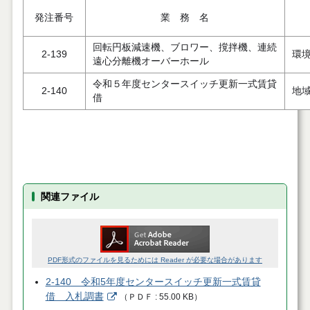
発注番号
業 務 名
回転円板減速機、ブロワー、撹拌機、連続
2-139
環
遠心分離機オーバーホール
令和５年度センタースイッチ更新一式賃貸
2-140
地
借
関連ファイル
PDF形式のファイルを見るためには Reader が必要な場合があります
2-140 令和5年度センタースイッチ更新一式賃貸
借 入札調書
（
ＰＤＦ
55.00 KB
）