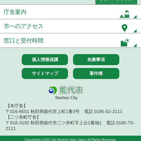
７月１４日公告開始 建設工事（条件付一般競争入
札）（電子入札）
庁舎案内
令和８年７月１４日執行 建設コンサルタント等入
札結果（条件付一般競争入札）
市へのアクセス
令和８年７月９日執行 物品（公開調達）見積徴取
窓口と受付時間
結果
令和８年７月１０日執行 物品（指名競争入札等）
個人情報保護
免責事項
結果
サイトマップ
著作権
令和８年７月１０日執行 委託・賃貸借等入札結果
令和８年７月１０日執行 物品（応募型入札等）結
果
Noshiro City
【本庁舎】
令和８年７月１０日執行 工事入札結果（条件付一
〒016-8501 秋田県能代市上町1番3号 電話 0185-52-2111
般競争入札）
【二ツ井町庁舎】
〒018-3192 秋田県能代市二ツ井町字上台1番地1 電話 0185-73-
令和８年７月８日執行 委託・賃貸借等見積徴取結
2111
果
Copyright(c) 2020 City Noshiro Akita Japan All Rights Reserved.