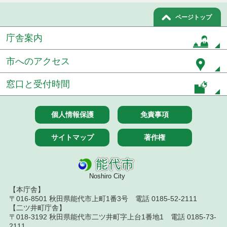
７月１４日公告開始 建設工事（条件付一般競争入
ページトップ
札）（電子入札）
庁舎案内
令和８年７月１４日執行 建設コンサルタント等入
札結果（条件付一般競争入札）
市へのアクセス
令和８年７月９日執行 物品（公開調達）見積徴取
結果
窓口と受付時間
令和８年７月１０日執行 物品（指名競争入札等）
結果
個人情報保護
免責事項
令和８年７月１０日執行 委託・賃貸借等入札結果
サイトマップ
著作権
令和８年７月１０日執行 物品（応募型入札等）結
果
Noshiro City
令和８年７月１０日執行 工事入札結果（条件付一
【本庁舎】
般競争入札）
〒016-8501 秋田県能代市上町1番3号 電話 0185-52-2111
【二ツ井町庁舎】
令和８年７月８日執行 委託・賃貸借等見積徴取結
〒018-3192 秋田県能代市二ツ井町字上台1番地1 電話 0185-73-
果
2111