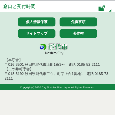
札）（電子入札）
窓口と受付時間
７月１４日公告開始 建設コンサルタント等（条件
付一般競争入札）（電子入札）
個人情報保護
免責事項
令和８年７月１４日執行 建設コンサルタント等入
札結果（条件付一般競争入札）
サイトマップ
著作権
令和８年７月１０日執行 物品（応募型入札等）結
果
Noshiro City
令和８年７月１０日執行 委託・賃貸借等入札結果
【本庁舎】
〒016-8501 秋田県能代市上町1番3号 電話 0185-52-2111
【二ツ井町庁舎】
令和８年７月１０日執行 物品（指名競争入札等）
結果
〒018-3192 秋田県能代市二ツ井町字上台1番地1 電話 0185-73-
2111
令和８年７月９日執行 物品（公開調達）見積徴取
Copyright(c) 2020 City Noshiro Akita Japan All Rights Reserved.
結果
令和８年７月１０日執行 工事入札結果（条件付一
般競争入札）
令和８年７月８日執行 委託・賃貸借等見積徴取結