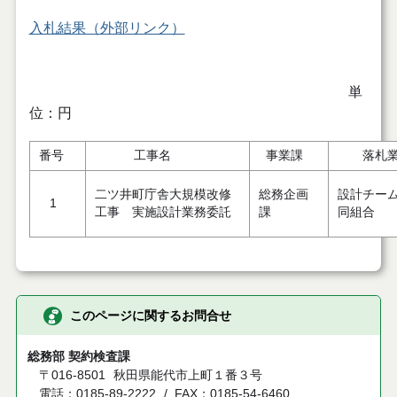
入札結果（外部リンク）
単
位：円
番号
工事名
事業課
落札業
二ツ井町庁舎大規模改修
総務企画
設計チー
1
工事 実施設計業務委託
課
同組合
このページに関するお問合せ
総務部 契約検査課
〒016-8501
秋田県能代市上町１番３号
電話：0185-89-2222
FAX：0185-54-6460