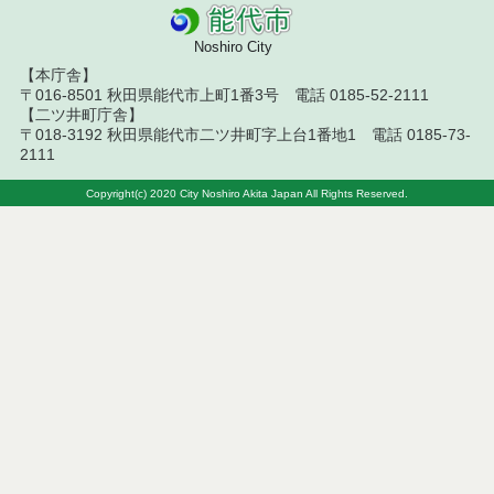
札結果（条件付一般競争入札）
Noshiro City
令和８年７月１０日執行 物品（応募型入札等）結
【本庁舎】
果
〒016-8501 秋田県能代市上町1番3号 電話 0185-52-2111
【二ツ井町庁舎】
令和８年７月１０日執行 委託・賃貸借等入札結果
〒018-3192 秋田県能代市二ツ井町字上台1番地1 電話 0185-73-
2111
令和８年７月１０日執行 物品（指名競争入札等）
結果
Copyright(c) 2020 City Noshiro Akita Japan All Rights Reserved.
令和８年７月９日執行 物品（公開調達）見積徴取
結果
令和８年７月１０日執行 工事入札結果（条件付一
般競争入札）
令和８年７月８日執行 委託・賃貸借等見積徴取結
果
令和８年７月７日執行 建設コンサルタント等入札
結果（条件付一般競争入札）
令和８年７月２日執行 物品（公開調達）見積徴取