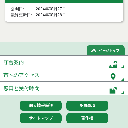
結果
公開日
2024年08月27日
最終更新日
2024年08月28日
７月２１日公告開始 建設コンサルタント等（条件
付一般競争入札）（電子入札）
７月２１日公告開始 建設工事（条件付一般競争入
札）（電子入札）
令和８年７月１７日執行 委託・賃貸借等入札結果
ページトップ
令和８年７月１7日執行 工事入札結果（条件付一般
庁舎案内
競争入札）
市へのアクセス
令和８年７月１５日執行 委託・賃貸借等見積徴取
結果
窓口と受付時間
７月１４日公告開始 建設工事（条件付一般競争入
札）（電子入札）
個人情報保護
免責事項
７月１４日公告開始 建設コンサルタント等（条件
付一般競争入札）（電子入札）
サイトマップ
著作権
令和８年７月１４日執行 建設コンサルタント等入