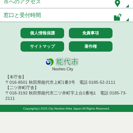
市へのアクセス
７月１４日公告開始 建設工事（条件付一般競争入
札）（電子入札）
窓口と受付時間
７月１４日公告開始 建設コンサルタント等（条件
付一般競争入札）（電子入札）
個人情報保護
免責事項
令和８年７月１４日執行 建設コンサルタント等入
札結果（条件付一般競争入札）
サイトマップ
著作権
令和８年７月１０日執行 物品（応募型入札等）結
果
Noshiro City
令和８年７月１０日執行 委託・賃貸借等入札結果
【本庁舎】
〒016-8501 秋田県能代市上町1番3号 電話 0185-52-2111
令和８年７月１０日執行 物品（指名競争入札等）
【二ツ井町庁舎】
結果
〒018-3192 秋田県能代市二ツ井町字上台1番地1 電話 0185-73-
2111
令和８年７月９日執行 物品（公開調達）見積徴取
結果
Copyright(c) 2020 City Noshiro Akita Japan All Rights Reserved.
令和８年７月１０日執行 工事入札結果（条件付一
般競争入札）