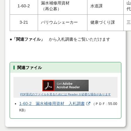
漏水補修用資材
山
1-60-2
水道課
（再公募）
代
3-21
バリウムシェーカー
健康づくり課
三
●
「関連ファイル」
から入札調書をご覧いただけます
関連ファイル
PDF形式のファイルを見るためには Reader が必要な場合があります
1-60-2 漏水補修用資材 入札調書
（
ＰＤＦ
55.00
KB
）