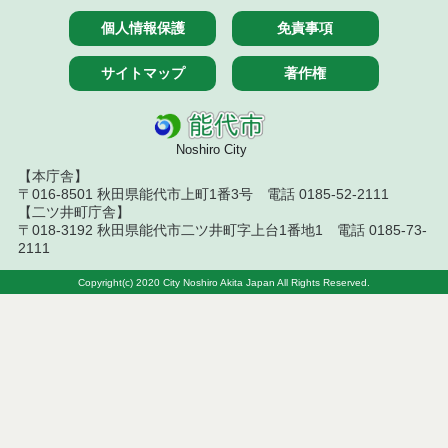
令和８年７月９日執行 物品（公開調達）見積徴取
個人情報保護
免責事項
結果
令和８年７月１０日執行 物品（指名競争入札等）
サイトマップ
著作権
結果
令和８年７月１０日執行 委託・賃貸借等入札結果
Noshiro City
令和８年７月１０日執行 物品（応募型入札等）結
【本庁舎】
果
〒016-8501 秋田県能代市上町1番3号 電話 0185-52-2111
【二ツ井町庁舎】
〒018-3192 秋田県能代市二ツ井町字上台1番地1 電話 0185-73-
令和８年７月１０日執行 工事入札結果（条件付一
般競争入札）
2111
Copyright(c) 2020 City Noshiro Akita Japan All Rights Reserved.
令和８年７月８日執行 委託・賃貸借等見積徴取結
果
令和８年７月７日執行 建設コンサルタント等入札
結果（条件付一般競争入札）
令和８年７月３日執行 委託・賃貸借等入札結果
令和８年７月２日執行 物品（公開調達）見積徴取