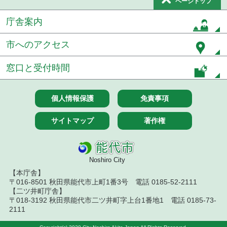
ページトップ
７月１４日公告開始 建設工事（条件付一般競争入
札）（電子入札）
庁舎案内
令和８年７月１４日執行 建設コンサルタント等入
札結果（条件付一般競争入札）
市へのアクセス
令和８年７月９日執行 物品（公開調達）見積徴取
窓口と受付時間
結果
令和８年７月１０日執行 物品（指名競争入札等）
個人情報保護
免責事項
結果
サイトマップ
著作権
令和８年７月１０日執行 委託・賃貸借等入札結果
令和８年７月１０日執行 物品（応募型入札等）結
果
Noshiro City
【本庁舎】
令和８年７月１０日執行 工事入札結果（条件付一
般競争入札）
〒016-8501 秋田県能代市上町1番3号 電話 0185-52-2111
【二ツ井町庁舎】
〒018-3192 秋田県能代市二ツ井町字上台1番地1 電話 0185-73-
令和８年７月８日執行 委託・賃貸借等見積徴取結
2111
果