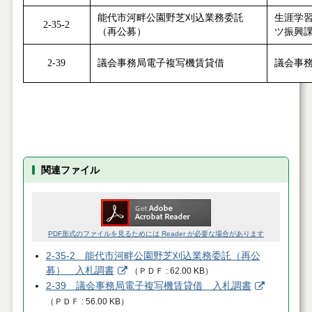
能代市河畔公園野芝刈込業務委託
生涯学
2-35-2
（再公募）
ツ振興
2-39
議会事務局電子複写機賃貸借
議会事
関連ファイル
PDF形式のファイルを見るためには Reader が必要な場合があります
2-35-2 能代市河畔公園野芝刈込業務委託（再公
募） 入札調書
（
ＰＤＦ
62.00 KB
）
2-39 議会事務局電子複写機賃貸借 入札調書
（
ＰＤＦ
56.00 KB
）