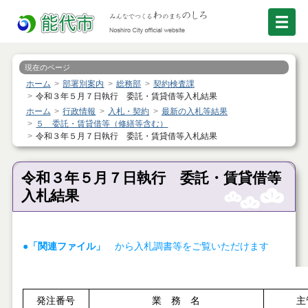
現在のページ
ホーム
部署別案内
総務部
契約検査課
令和３年５月７日執行 委託・賃貸借等入札結果
ホーム
行政情報
入札・契約
最新の入札等結果
５ 委託・賃貸借等（修繕等含む）
令和３年５月７日執行 委託・賃貸借等入札結果
令和３年５月７日執行 委託・賃貸借等
入札結果
●「関連ファイル」
から入札調書等をご覧いただけます
発注番号
業 務 名
主