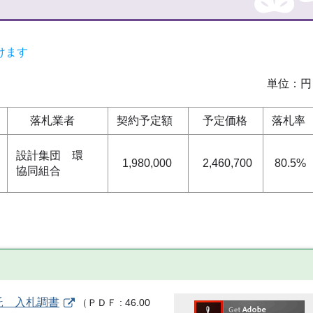
けます
位：円
落札業者
契約予定額
予定価格
落札率
設計集団 環
1,980,000
2,460,700
80.5%
協同組合
託 入札調書
（
ＰＤＦ
46.00