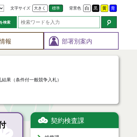
文字サイズ
大きく
標準
背景色
白
黒
黄
青
を検索
情報
部署別案内
札結果（条件付一般競争入札）
契約検査課
付