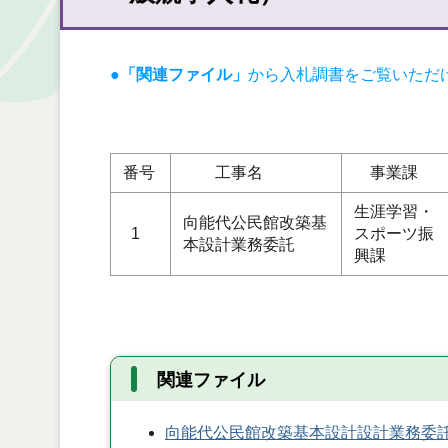
●
「関連ファイル」
から入札調書をご覧いただ
単
番号
工事名
事業課
生涯学習・
向能代公民館改築基
1
スポーツ振
本設計業務委託
興課
関連ファイル
向能代公民館改築基本設計設計業務委