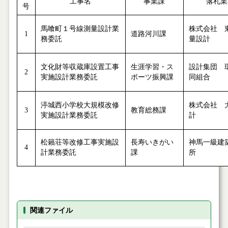
工事名
事業課
落札業
号
馬喰町１号線測量設計業
株式会社 
1
道路河川課
務委託
量設計
文化財等収蔵庫設置工事
生涯学習・ス
設計集団 
2
実施設計業務委託
ポーツ振興課
同組合
渟城西小学校大規模改修
株式会社 
3
教育総務課
実施設計業務委託
計
松籟荘等改修工事実施設
長寿いきがい
神馬一級建
4
計業務委託
課
所
関連ファイル