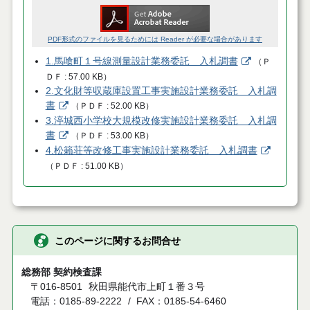
PDF形式のファイルを見るためには Reader が必要な場合があります
1.馬喰町１号線測量設計業務委託 入札調書
（
Ｐ
ＤＦ
57.00 KB
）
2.文化財等収蔵庫設置工事実施設計業務委託 入札調
書
（
ＰＤＦ
52.00 KB
）
3.渟城西小学校大規模改修実施設計業務委託 入札調
書
（
ＰＤＦ
53.00 KB
）
4.松籟荘等改修工事実施設計業務委託 入札調書
（
ＰＤＦ
51.00 KB
）
このページに関するお問合せ
総務部 契約検査課
〒016-8501
秋田県能代市上町１番３号
電話：0185-89-2222
FAX：0185-54-6460