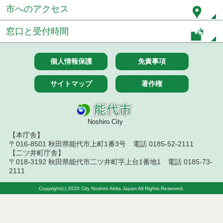
札結果（条件付一般競争入札）
市へのアクセス
令和８年７月１０日執行 物品（応募型入札等）結
窓口と受付時間
果
令和８年７月１０日執行 委託・賃貸借等入札結果
個人情報保護
免責事項
令和８年７月１０日執行 物品（指名競争入札等）
結果
サイトマップ
著作権
令和８年７月９日執行 物品（公開調達）見積徴取
結果
Noshiro City
令和８年７月１０日執行 工事入札結果（条件付一
【本庁舎】
般競争入札）
〒016-8501 秋田県能代市上町1番3号 電話 0185-52-2111
【二ツ井町庁舎】
令和８年７月８日執行 委託・賃貸借等見積徴取結
〒018-3192 秋田県能代市二ツ井町字上台1番地1 電話 0185-73-
果
2111
Copyright(c) 2020 City Noshiro Akita Japan All Rights Reserved.
令和８年７月７日執行 建設コンサルタント等入札
結果（条件付一般競争入札）
令和８年７月２日執行 物品（公開調達）見積徴取