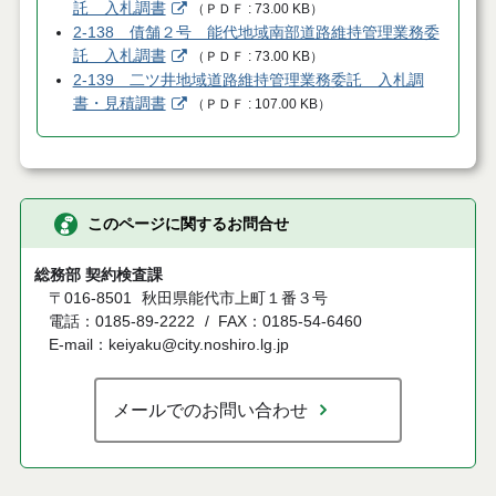
託 入札調書
（
ＰＤＦ
73.00 KB
）
2-138 債舗２号 能代地域南部道路維持管理業務委
託 入札調書
（
ＰＤＦ
73.00 KB
）
2-139 二ツ井地域道路維持管理業務委託 入札調
書・見積調書
（
ＰＤＦ
107.00 KB
）
このページに関するお問合せ
総務部 契約検査課
〒016-8501
秋田県能代市上町１番３号
電話：0185-89-2222
FAX：0185-54-6460
E-mail：keiyaku@city.noshiro.lg.jp
メールでのお問い合わせ