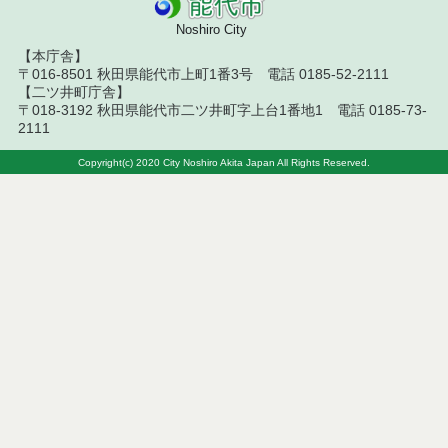
令和８年７月１０日執行 物品（指名競争入札等）
結果
Noshiro City
【本庁舎】
令和８年７月９日執行 物品（公開調達）見積徴取
〒016-8501 秋田県能代市上町1番3号 電話 0185-52-2111
結果
【二ツ井町庁舎】
〒018-3192 秋田県能代市二ツ井町字上台1番地1 電話 0185-73-
令和８年７月１０日執行 工事入札結果（条件付一
2111
般競争入札）
Copyright(c) 2020 City Noshiro Akita Japan All Rights Reserved.
令和８年７月８日執行 委託・賃貸借等見積徴取結
果
令和８年７月７日執行 建設コンサルタント等入札
結果（条件付一般競争入札）
令和８年７月２日執行 物品（公開調達）見積徴取
結果
令和８年７月３日執行 委託・賃貸借等入札結果
令和８年７月３日執行 工事入札結果（条件付一般
競争入札）