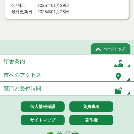
令和８年７月１７日執行 委託・賃貸借等入札結果
公開日
2025年01月29日
最終更新日
2025年01月28日
令和８年７月１7日執行 工事入札結果（条件付一般
競争入札）
令和８年７月１５日執行 委託・賃貸借等見積徴取
結果
ページトップ
７月１４日公告開始 建設工事（条件付一般競争入
札）（電子入札）
庁舎案内
７月１４日公告開始 建設コンサルタント等（条件
市へのアクセス
付一般競争入札）（電子入札）
令和８年７月１４日執行 建設コンサルタント等入
窓口と受付時間
札結果（条件付一般競争入札）
令和８年７月１０日執行 物品（応募型入札等）結
個人情報保護
免責事項
果
サイトマップ
著作権
令和８年７月１０日執行 委託・賃貸借等入札結果