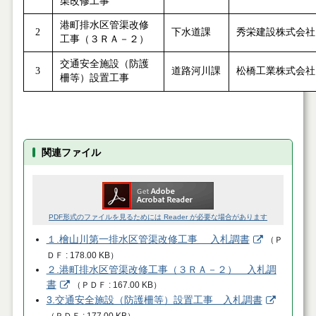
渠改修工事
港町排水区管渠改修
2
下水道課
秀栄建設株式会社
工事（３ＲＡ－２）
交通安全施設（防護
3
道路河川課
松橋工業株式会社
柵等）設置工事
関連ファイル
PDF形式のファイルを見るためには Reader が必要な場合があります
１.檜山川第一排水区管渠改修工事 入札調書
（
Ｐ
ＤＦ
178.00 KB
）
２.港町排水区管渠改修工事（３ＲＡ－２） 入札調
書
（
ＰＤＦ
167.00 KB
）
3.交通安全施設（防護柵等）設置工事 入札調書