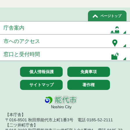
令和８年７月１５日執行 委託・賃貸借等見積徴取
結果
ページトップ
７月１４日公告開始 建設工事（条件付一般競争入
庁舎案内
札）（電子入札）
市へのアクセス
７月１４日公告開始 建設コンサルタント等（条件
付一般競争入札）（電子入札）
窓口と受付時間
令和８年７月１４日執行 建設コンサルタント等入
札結果（条件付一般競争入札）
個人情報保護
免責事項
令和８年７月１０日執行 物品（応募型入札等）結
果
サイトマップ
著作権
令和８年７月１０日執行 委託・賃貸借等入札結果
令和８年７月１０日執行 物品（指名競争入札等）
Noshiro City
結果
【本庁舎】
〒016-8501 秋田県能代市上町1番3号 電話 0185-52-2111
令和８年７月９日執行 物品（公開調達）見積徴取
【二ツ井町庁舎】
結果