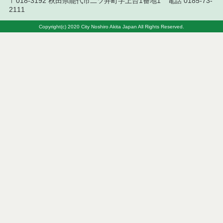
〒018-3192 秋田県能代市二ツ井町字上台1番地1 電話 0185-73-
2111
令和８年７月１０日執行 工事入札結果（条件付一
般競争入札）
Copyright(c) 2020 City Noshiro Akita Japan All Rights Reserved.
令和８年７月８日執行 委託・賃貸借等見積徴取結
果
令和８年７月７日執行 建設コンサルタント等入札
結果（条件付一般競争入札）
令和８年７月２日執行 物品（公開調達）見積徴取
結果
令和８年７月３日執行 委託・賃貸借等入札結果
令和８年７月３日執行 工事入札結果（条件付一般
競争入札）
令和８年７月１日執行 委託・賃貸借等見積徴取結
果
令和８年６月３０日執行 工事見積徴取結果