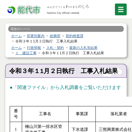
現在のページ
ホーム
部署別案内
総務部
契約検査課
令和３年１1月２日執行 工事入札結果
ホーム
行政情報
入札・契約
最新の入札等結果
１ 建設工事
令和３年１1月２日執行 工事入札結果
令和３年１1月２日執行 工事入札結果
●「関連ファイル」から入札調書をご覧いただけます
番
工事名
事業課
落札業者
号
檜山川第一排水区管
1
下水道課
三熊興業株式会社