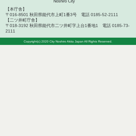
Noshiro City
【本庁舎】
令和８年７月１０日執行 委託・賃貸借等入札結果
〒016-8501 秋田県能代市上町1番3号 電話 0185-52-2111
【二ツ井町庁舎】
令和８年７月１０日執行 物品（応募型入札等）結
〒018-3192 秋田県能代市二ツ井町字上台1番地1 電話 0185-73-
果
2111
令和８年７月１０日執行 工事入札結果（条件付一
Copyright(c) 2020 City Noshiro Akita Japan All Rights Reserved.
般競争入札）
令和８年７月８日執行 委託・賃貸借等見積徴取結
果
令和８年７月７日執行 建設コンサルタント等入札
結果（条件付一般競争入札）
令和８年７月３日執行 委託・賃貸借等入札結果
令和８年７月２日執行 物品（公開調達）見積徴取
結果
令和８年７月３日執行 工事入札結果（条件付一般
競争入札）