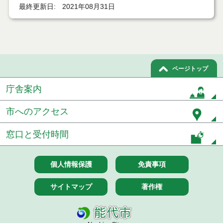
最終更新日
2021年08月31日
７月２１日公告開始 建設コンサルタント等（条件
付一般競争入札）（電子入札）
令和８年７月１7日執行 工事入札結果（条件付一般
競争入札）
令和８年７月１５日執行 委託・賃貸借等見積徴取
ページトップ
結果
庁舎案内
７月１４日公告開始 建設コンサルタント等（条件
付一般競争入札）（電子入札）
市へのアクセス
７月１４日公告開始 建設工事（条件付一般競争入
札）（電子入札）
窓口と受付時間
令和８年７月１４日執行 建設コンサルタント等入
札結果（条件付一般競争入札）
個人情報保護
免責事項
令和８年７月９日執行 物品（公開調達）見積徴取
サイトマップ
著作権
結果
令和８年７月１０日執行 物品（指名競争入札等）
結果