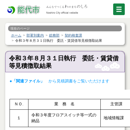
現在のページ
ホーム
部署別案内
総務部
契約検査課
令和３年８月３１日執行 委託・賃貸借等見積徴取結果
令和３年８月３１日執行 委託・賃貸借
等見積徴取結果
●「関連ファイル」
から見積調書をご覧いただけます
ＮＯ.
業 務 名
主管課
令和３年度フロアスイッチ等一式の
１
地域情報課
納品