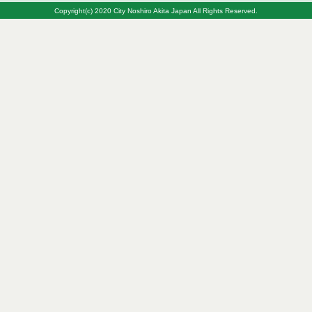
Copyright(c) 2020 City Noshiro Akita Japan All Rights Reserved.
令和８年７月１０日執行 工事入札結果（条件付一
般競争入札）
令和８年７月８日執行 委託・賃貸借等見積徴取結
果
令和８年７月７日執行 建設コンサルタント等入札
結果（条件付一般競争入札）
令和８年７月２日執行 物品（公開調達）見積徴取
結果
令和８年７月３日執行 委託・賃貸借等入札結果
令和８年７月３日執行 工事入札結果（条件付一般
競争入札）
令和８年７月１日執行 委託・賃貸借等見積徴取結
果
令和８年６月３０日執行 工事見積徴取結果