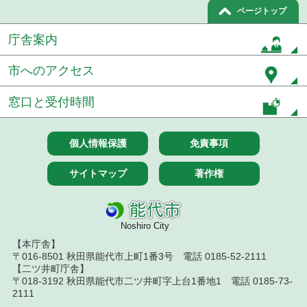
ページトップ
令和８年７月１５日執行 委託・賃貸借等見積徴取
結果
庁舎案内
７月１４日公告開始 建設工事（条件付一般競争入
札）（電子入札）
市へのアクセス
７月１４日公告開始 建設コンサルタント等（条件
窓口と受付時間
付一般競争入札）（電子入札）
令和８年７月１４日執行 建設コンサルタント等入
個人情報保護
免責事項
札結果（条件付一般競争入札）
令和８年７月１０日執行 物品（応募型入札等）結
サイトマップ
著作権
果
令和８年７月１０日執行 委託・賃貸借等入札結果
Noshiro City
令和８年７月１０日執行 物品（指名競争入札等）
【本庁舎】
結果
〒016-8501 秋田県能代市上町1番3号 電話 0185-52-2111
【二ツ井町庁舎】
令和８年７月９日執行 物品（公開調達）見積徴取
〒018-3192 秋田県能代市二ツ井町字上台1番地1 電話 0185-73-
結果
2111