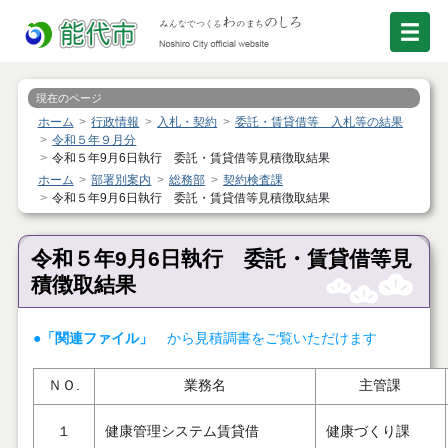
現在のページ
ホーム
行政情報
入札・契約
委託・賃貸借等 入札等の結果
令和５年９月分
令和５年9月6日執行 委託・賃貸借等見積徴取結果
ホーム
部署別案内
総務部
契約検査課
令和５年9月6日執行 委託・賃貸借等見積徴取結果
令和５年9月6日執行 委託・賃貸借等見
積徴取結果
●「関連ファイル」
から見積調書をご覧いただけます
ＮＯ.
業務名
主管課
１
健康管理システム賃貸借
健康づくり課