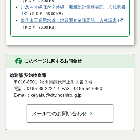
（
ＰＤＦ
59.00 KB
）
川反４号線ほか２路線 測量設計業務委託 入札調書
（
ＰＤＦ
58.00 KB
）
能代市工業用水道 地質調査業務委託 入札調書
（
ＰＤＦ
76.00 KB
）
このページに関するお問合せ
総務部 契約検査課
〒016-8501
秋田県能代市上町１番３号
電話：0185-89-2222
FAX：0185-54-6460
E-mail：keiyaku@city.noshiro.lg.jp
メールでのお問い合わせ