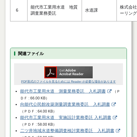
能代市工業用水道 地質
株式会社
6
水道課
調査業務委託
ーリング
関連ファイル
PDF形式のファイルを見るためには Reader が必要な場合があります
能代市工業用水道 測量業務委託 入札調書
（
Ｐ
ＤＦ
66.00 KB
）
向能代公民館改築測量調査業務委託 入札調書
（
ＰＤＦ
64.00 KB
）
能代市工業用水道 実施設計業務委託 入札調書
（
ＰＤＦ
58.00 KB
）
二ツ井地域水道整備調査検討業務委託 入札調書