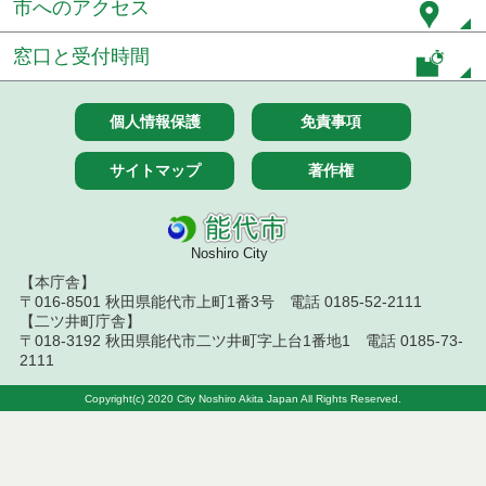
市へのアクセス
般競争入札）
窓口と受付時間
令和８年７月８日執行 委託・賃貸借等見積徴取結
果
個人情報保護
免責事項
令和８年７月７日執行 建設コンサルタント等入札
結果（条件付一般競争入札）
サイトマップ
著作権
令和８年７月３日執行 委託・賃貸借等入札結果
令和８年７月２日執行 物品（公開調達）見積徴取
結果
Noshiro City
【本庁舎】
令和８年７月３日執行 工事入札結果（条件付一般
〒016-8501 秋田県能代市上町1番3号 電話 0185-52-2111
競争入札）
【二ツ井町庁舎】
〒018-3192 秋田県能代市二ツ井町字上台1番地1 電話 0185-73-
令和８年７月１日執行 委託・賃貸借等見積徴取結
2111
果
Copyright(c) 2020 City Noshiro Akita Japan All Rights Reserved.
令和８年６月３０日執行 工事見積徴取結果
６月３０日公告開始 建設コンサルタント等（条件
付一般競争入札）（電子入札）