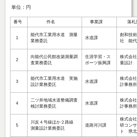
単位：円
番号
件名
事業課
落札
能代市工業用水道 測量
創和技術
1
水道課
業務委託
社 能代
向能代公民館改築測量調
生涯学習・ス
株式会社
2
査業務委託
ポーツ振興課
量設計
能代市工業用水道 実施
株式会社
3
水道課
設計業務委託
計事務所
二ツ井地域水道整備調査
株式会社
4
水道課
検討業務委託
計事務所
株式会社
川反４号線ほか２路線
5
道路河川課
研コンサ
測量設計業務委託
ト 県北