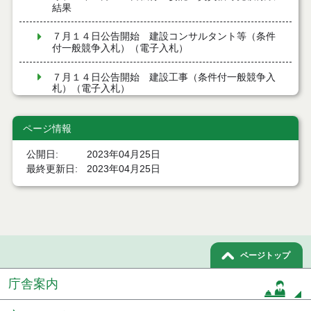
結果
７月１４日公告開始 建設コンサルタント等（条件
付一般競争入札）（電子入札）
７月１４日公告開始 建設工事（条件付一般競争入
札）（電子入札）
令和８年７月１４日執行 建設コンサルタント等入
ページ情報
札結果（条件付一般競争入札）
公開日
2023年04月25日
令和８年７月９日執行 物品（公開調達）見積徴取
最終更新日
2023年04月25日
結果
令和８年７月１０日執行 物品（指名競争入札等）
結果
令和８年７月１０日執行 委託・賃貸借等入札結果
ページトップ
令和８年７月１０日執行 物品（応募型入札等）結
果
庁舎案内
令和８年７月１０日執行 工事入札結果（条件付一