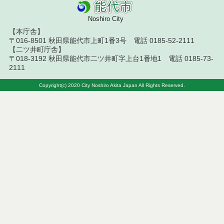
札結果（条件付一般競争入札）
Noshiro City
令和８年７月１０日執行 物品（応募型入札等）結
【本庁舎】
果
〒016-8501 秋田県能代市上町1番3号 電話 0185-52-2111
【二ツ井町庁舎】
令和８年７月１０日執行 委託・賃貸借等入札結果
〒018-3192 秋田県能代市二ツ井町字上台1番地1 電話 0185-73-
2111
令和８年７月１０日執行 物品（指名競争入札等）
結果
Copyright(c) 2020 City Noshiro Akita Japan All Rights Reserved.
令和８年７月９日執行 物品（公開調達）見積徴取
結果
令和８年７月１０日執行 工事入札結果（条件付一
般競争入札）
令和８年７月８日執行 委託・賃貸借等見積徴取結
果
令和８年７月７日執行 建設コンサルタント等入札
結果（条件付一般競争入札）
令和８年７月２日執行 物品（公開調達）見積徴取