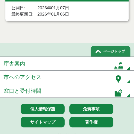
結果
公開日
2026年01月07日
最終更新日
2026年01月06日
７月２１日公告開始 建設コンサルタント等（条件
付一般競争入札）（電子入札）
７月２１日公告開始 建設工事（条件付一般競争入
札）（電子入札）
令和８年７月１７日執行 委託・賃貸借等入札結果
ページトップ
庁舎案内
令和８年７月１7日執行 工事入札結果（条件付一般
競争入札）
市へのアクセス
令和８年７月１５日執行 委託・賃貸借等見積徴取
結果
窓口と受付時間
７月１４日公告開始 建設工事（条件付一般競争入
札）（電子入札）
個人情報保護
免責事項
７月１４日公告開始 建設コンサルタント等（条件
付一般競争入札）（電子入札）
サイトマップ
著作権
令和８年７月１４日執行 建設コンサルタント等入