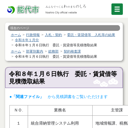
現在のページ
ホーム
行政情報
入札・契約
委託・賃貸借等 入札等の結果
令和８年１月分
令和８年１月６日執行 委託・賃貸借等見積徴取結果
ホーム
部署別案内
総務部
契約検査課
令和８年１月６日執行 委託・賃貸借等見積徴取結果
令和８年１月６日執行 委託・賃貸借等
見積徴取結果
●「関連ファイル」
から見積調書をご覧いただけます
ＮＯ.
業務名
主管課
１
統合滞納管理システム利用
地域情報課、税務