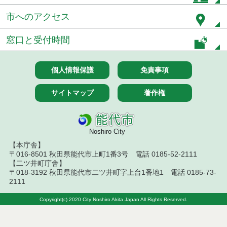
令和８年７月１７日執行 委託・賃貸借等入札結果
市へのアクセス
令和８年７月１7日執行 工事入札結果（条件付一般
競争入札）
窓口と受付時間
令和８年７月１５日執行 委託・賃貸借等見積徴取
結果
個人情報保護
免責事項
７月１４日公告開始 建設工事（条件付一般競争入
サイトマップ
著作権
札）（電子入札）
７月１４日公告開始 建設コンサルタント等（条件
付一般競争入札）（電子入札）
Noshiro City
【本庁舎】
令和８年７月１４日執行 建設コンサルタント等入
〒016-8501 秋田県能代市上町1番3号 電話 0185-52-2111
札結果（条件付一般競争入札）
【二ツ井町庁舎】
〒018-3192 秋田県能代市二ツ井町字上台1番地1 電話 0185-73-
令和８年７月１０日執行 物品（応募型入札等）結
2111
果
Copyright(c) 2020 City Noshiro Akita Japan All Rights Reserved.
令和８年７月１０日執行 委託・賃貸借等入札結果