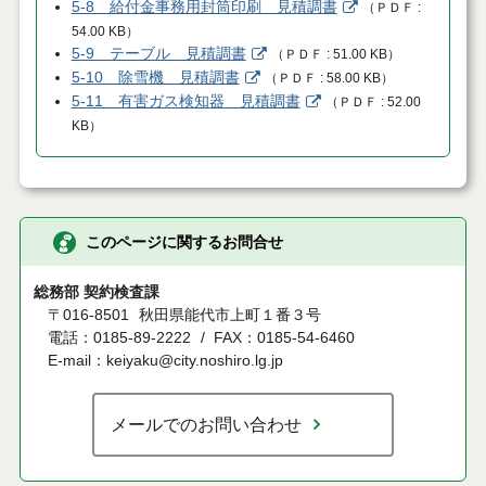
5-8 給付金事務用封筒印刷 見積調書
（
ＰＤＦ
54.00 KB
）
5-9 テーブル 見積調書
（
ＰＤＦ
51.00 KB
）
5-10 除雪機 見積調書
（
ＰＤＦ
58.00 KB
）
5-11 有害ガス検知器 見積調書
（
ＰＤＦ
52.00
KB
）
このページに関するお問合せ
総務部 契約検査課
〒016-8501
秋田県能代市上町１番３号
電話：0185-89-2222
FAX：0185-54-6460
E-mail：keiyaku@city.noshiro.lg.jp
メールでのお問い合わせ