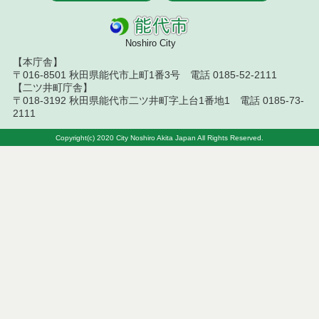
令和８年７月１０日執行 工事入札結果（条件付一
般競争入札）
Noshiro City
令和８年７月８日執行 委託・賃貸借等見積徴取結
【本庁舎】
果
〒016-8501 秋田県能代市上町1番3号 電話 0185-52-2111
【二ツ井町庁舎】
〒018-3192 秋田県能代市二ツ井町字上台1番地1 電話 0185-73-
令和８年７月７日執行 建設コンサルタント等入札
結果（条件付一般競争入札）
2111
Copyright(c) 2020 City Noshiro Akita Japan All Rights Reserved.
令和８年７月３日執行 委託・賃貸借等入札結果
令和８年７月２日執行 物品（公開調達）見積徴取
結果
令和８年７月３日執行 工事入札結果（条件付一般
競争入札）
令和８年７月１日執行 委託・賃貸借等見積徴取結
果
令和８年６月３０日執行 工事見積徴取結果