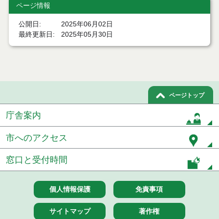
ページ情報
令和８年７月１５日執行 委託・賃貸借等見積徴取
結果
公開日
2025年06月02日
最終更新日
2025年05月30日
７月１４日公告開始 建設コンサルタント等（条件
付一般競争入札）（電子入札）
７月１４日公告開始 建設工事（条件付一般競争入
札）（電子入札）
ページトップ
令和８年７月１４日執行 建設コンサルタント等入
札結果（条件付一般競争入札）
庁舎案内
令和８年７月９日執行 物品（公開調達）見積徴取
結果
市へのアクセス
令和８年７月１０日執行 物品（指名競争入札等）
窓口と受付時間
結果
令和８年７月１０日執行 委託・賃貸借等入札結果
個人情報保護
免責事項
令和８年７月１０日執行 物品（応募型入札等）結
果
サイトマップ
著作権