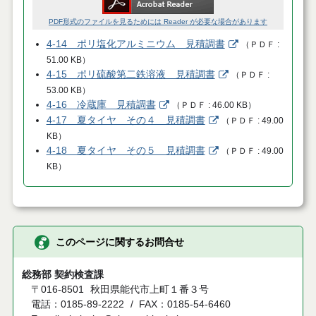
PDF形式のファイルを見るためには Reader が必要な場合があります
4-14 ポリ塩化アルミニウム 見積調書
（
ＰＤＦ
51.00 KB
）
4-15 ポリ硫酸第二鉄溶液 見積調書
（
ＰＤＦ
53.00 KB
）
4-16 冷蔵庫 見積調書
（
ＰＤＦ
46.00 KB
）
4-17 夏タイヤ その４ 見積調書
（
ＰＤＦ
49.00
KB
）
4-18 夏タイヤ その５ 見積調書
（
ＰＤＦ
49.00
KB
）
このページに関するお問合せ
総務部 契約検査課
〒016-8501
秋田県能代市上町１番３号
電話：0185-89-2222
FAX：0185-54-6460