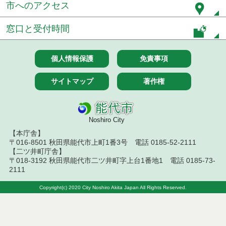
札結果（条件付一般競争入札）
市へのアクセス
令和８年７月１０日執行 物品（応募型入札等）結
窓口と受付時間
果
令和８年７月１０日執行 委託・賃貸借等入札結果
個人情報保護
免責事項
令和８年７月１０日執行 物品（指名競争入札等）
結果
サイトマップ
著作権
令和８年７月９日執行 物品（公開調達）見積徴取
結果
Noshiro City
令和８年７月１０日執行 工事入札結果（条件付一
【本庁舎】
般競争入札）
〒016-8501 秋田県能代市上町1番3号 電話 0185-52-2111
【二ツ井町庁舎】
〒018-3192 秋田県能代市二ツ井町字上台1番地1 電話 0185-73-
令和８年７月８日執行 委託・賃貸借等見積徴取結
果
2111
Copyright(c) 2020 City Noshiro Akita Japan All Rights Reserved.
令和８年７月７日執行 建設コンサルタント等入札
結果（条件付一般競争入札）
令和８年７月２日執行 物品（公開調達）見積徴取