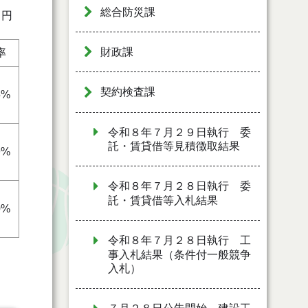
総合防災課
：円
財政課
率
契約検査課
5%
令和８年７月２９日執行 委
託・賃貸借等見積徴取結果
9%
令和８年７月２８日執行 委
託・賃貸借等入札結果
0%
令和８年７月２８日執行 工
事入札結果（条件付一般競争
入札）