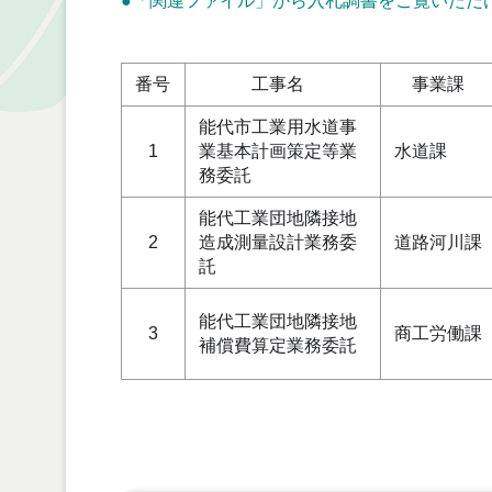
●
「関連ファイル」
から入札調書をご覧いただ
番号
工事名
事業課
能代市工業用水道事
1
業基本計画策定等業
水道課
務委託
能代工業団地隣接地
2
造成測量設計業務委
道路河川課
託
能代工業団地隣接地
3
商工労働課
補償費算定業務委託