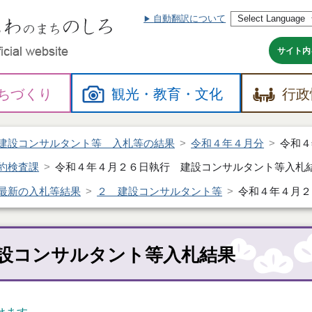
自動翻訳について
本
文
へ
サイト内
ちづくり
観光・
教育・
文化
行政
建設コンサルタント等 入札等の結果
令和４年４月分
令和４
約検査課
令和４年４月２６日執行 建設コンサルタント等入札
最新の入札等結果
２ 建設コンサルタント等
令和４年４月２
設コンサルタント等入札結果