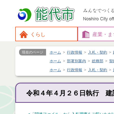
くらし
産業・
ま
ホーム
行政情報
入札・契約
現在のページ
ホーム
部署別案内
総務部
契
ホーム
行政情報
入札・契約
令和４年４月２６日執行 建