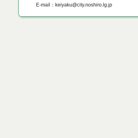
E-mail：keiyaku@city.noshiro.lg.jp