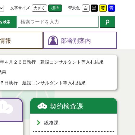
文字サイズ
大きく
標準
背景色
白
黒
黄
青
を検索
情報
部署別案内
年４月２６日執行 建設コンサルタント等入札結果
結果
６日執行 建設コンサルタント等入札結果
契約検査課
総務課