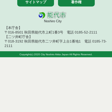
サイトマップ
著作権
令和８年７月１４日執行 建設コンサルタント等入
札結果（条件付一般競争入札）
Noshiro City
令和８年７月１０日執行 物品（応募型入札等）結
果
【本庁舎】
〒016-8501 秋田県能代市上町1番3号 電話 0185-52-2111
令和８年７月１０日執行 委託・賃貸借等入札結果
【二ツ井町庁舎】
〒018-3192 秋田県能代市二ツ井町字上台1番地1 電話 0185-73-
2111
令和８年７月１０日執行 物品（指名競争入札等）
結果
Copyright(c) 2020 City Noshiro Akita Japan All Rights Reserved.
令和８年７月９日執行 物品（公開調達）見積徴取
結果
令和８年７月１０日執行 工事入札結果（条件付一
般競争入札）
令和８年７月８日執行 委託・賃貸借等見積徴取結
果
令和８年７月７日執行 建設コンサルタント等入札
結果（条件付一般競争入札）