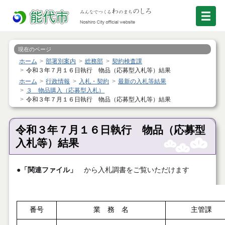
現在のページ
ホーム
部署別案内
総務部
契約検査課
令和３年７月１６日執行 物品（応募型入札等）結果
ホーム
行政情報
入札・契約
最新の入札等結果
３ 物品購入（応募型入札）
令和３年７月１６日執行 物品（応募型入札等）結果
令和３年７月１６日執行 物品（応募型
入札等）結果
●
「関連ファイル」
から入札調書をご覧いただけます
番号
業 務 名
主管課