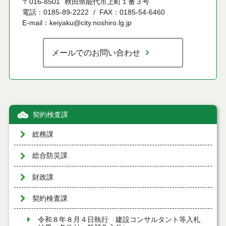
〒016-8501
秋田県能代市上町１番３号
電話：0185-89-2222
FAX：0185-54-6460
E-mail：keiyaku@city.noshiro.lg.jp
メールでのお問い合わせ
契約検査課
総務課
総合防災課
財政課
契約検査課
令和８年８月４日執行 建設コンサルタント等入札