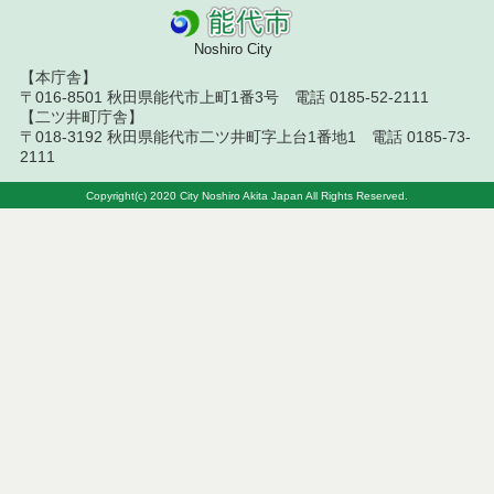
令和８年７月１０日執行 物品（指名競争入札等）
結果
Noshiro City
【本庁舎】
令和８年７月９日執行 物品（公開調達）見積徴取
結果
〒016-8501 秋田県能代市上町1番3号 電話 0185-52-2111
【二ツ井町庁舎】
〒018-3192 秋田県能代市二ツ井町字上台1番地1 電話 0185-73-
令和８年７月１０日執行 工事入札結果（条件付一
2111
般競争入札）
Copyright(c) 2020 City Noshiro Akita Japan All Rights Reserved.
令和８年７月８日執行 委託・賃貸借等見積徴取結
果
令和８年７月７日執行 建設コンサルタント等入札
結果（条件付一般競争入札）
令和８年７月２日執行 物品（公開調達）見積徴取
結果
令和８年７月３日執行 委託・賃貸借等入札結果
令和８年７月３日執行 工事入札結果（条件付一般
競争入札）