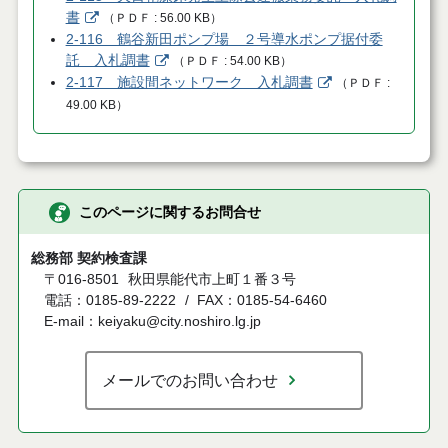
書
（
ＰＤＦ
56.00 KB
）
2-116 鶴谷新田ポンプ場 ２号導水ポンプ据付委
託 入札調書
（
ＰＤＦ
54.00 KB
）
2-117 施設間ネットワーク 入札調書
（
ＰＤＦ
49.00 KB
）
このページに関するお問合せ
総務部 契約検査課
〒016-8501
秋田県能代市上町１番３号
電話：0185-89-2222
FAX：0185-54-6460
E-mail：keiyaku@city.noshiro.lg.jp
メールでのお問い合わせ