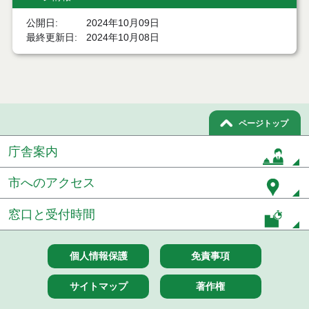
令和８年７月１７日執行 委託・賃貸借等入札結果
公開日
2024年10月09日
最終更新日
2024年10月08日
令和８年７月１7日執行 工事入札結果（条件付一般
競争入札）
令和８年７月１５日執行 委託・賃貸借等見積徴取
結果
ページトップ
７月１４日公告開始 建設工事（条件付一般競争入
札）（電子入札）
庁舎案内
７月１４日公告開始 建設コンサルタント等（条件
付一般競争入札）（電子入札）
市へのアクセス
令和８年７月１４日執行 建設コンサルタント等入
窓口と受付時間
札結果（条件付一般競争入札）
令和８年７月１０日執行 物品（応募型入札等）結
個人情報保護
免責事項
果
サイトマップ
著作権
令和８年７月１０日執行 委託・賃貸借等入札結果