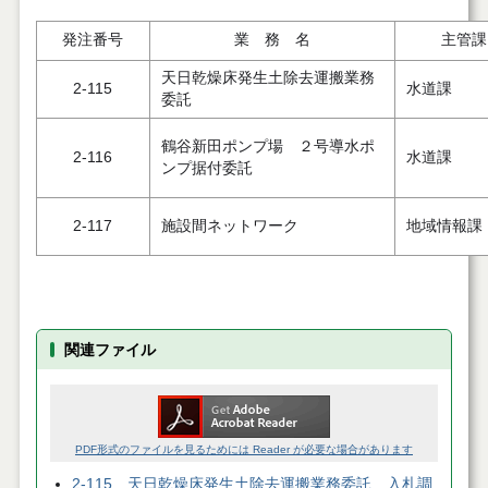
発注番号
業 務 名
主管課
天日乾燥床発生土除去運搬業務
2-115
水道課
委託
鶴谷新田ポンプ場 ２号導水ポ
2-116
水道課
ンプ据付委託
2-117
施設間ネットワーク
地域情報課
関連ファイル
PDF形式のファイルを見るためには Reader が必要な場合があります
2-115 天日乾燥床発生土除去運搬業務委託 入札調