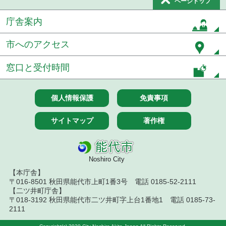
ページトップ
令和８年７月１５日執行 委託・賃貸借等見積徴取
結果
庁舎案内
７月１４日公告開始 建設工事（条件付一般競争入
札）（電子入札）
市へのアクセス
７月１４日公告開始 建設コンサルタント等（条件
窓口と受付時間
付一般競争入札）（電子入札）
令和８年７月１４日執行 建設コンサルタント等入
個人情報保護
免責事項
札結果（条件付一般競争入札）
サイトマップ
著作権
令和８年７月１０日執行 物品（応募型入札等）結
果
令和８年７月１０日執行 委託・賃貸借等入札結果
Noshiro City
【本庁舎】
令和８年７月１０日執行 物品（指名競争入札等）
結果
〒016-8501 秋田県能代市上町1番3号 電話 0185-52-2111
【二ツ井町庁舎】
〒018-3192 秋田県能代市二ツ井町字上台1番地1 電話 0185-73-
令和８年７月９日執行 物品（公開調達）見積徴取
2111
結果