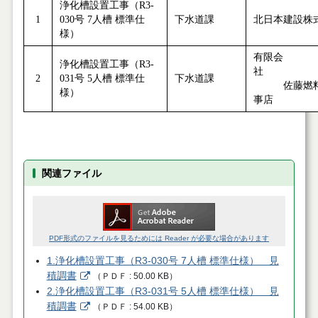
浄化槽設置工事（R3-
1
030号 7人槽 標準仕
下水道課
北日本建設株
様）
有限会
浄化槽設置工事（R3-
2
031号 5人槽 標準仕
下水道課
佐藤燃料
様）
事店
関連ファイル
PDF形式のファイルを見るためには Reader が必要な場合があります
1.浄化槽設置工事（R3-030号 7人槽 標準仕様） 見
積調書
（
ＰＤＦ
50.00 KB
）
2.浄化槽設置工事（R3-031号 5人槽 標準仕様） 見
積調書
（
ＰＤＦ
54.00 KB
）