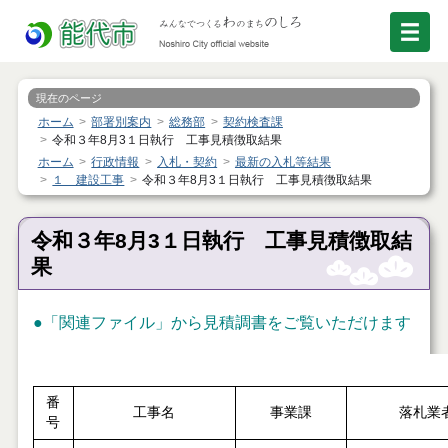
現在のページ
ホーム
部署別案内
総務部
契約検査課
令和３年8月3１日執行 工事見積徴取結果
ホーム
行政情報
入札・契約
最新の入札等結果
１ 建設工事
令和３年8月3１日執行 工事見積徴取結果
令和３年8月3１日執行 工事見積徴取結
果
●「関連ファイル」から見積調書をご覧いただけます
番
工事名
事業課
落札業
号