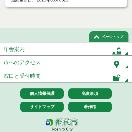
最終更新日
2025年05月09日
７月２１日公告開始 建設コンサルタント等（条件
付一般競争入札）（電子入札）
７月２１日公告開始 建設工事（条件付一般競争入
札）（電子入札）
ページトップ
令和８年７月１７日執行 委託・賃貸借等入札結果
庁舎案内
令和８年７月１7日執行 工事入札結果（条件付一般
競争入札）
市へのアクセス
令和８年７月１５日執行 委託・賃貸借等見積徴取
結果
窓口と受付時間
７月１４日公告開始 建設工事（条件付一般競争入
札）（電子入札）
個人情報保護
免責事項
７月１４日公告開始 建設コンサルタント等（条件
サイトマップ
著作権
付一般競争入札）（電子入札）
令和８年７月１４日執行 建設コンサルタント等入
札結果（条件付一般競争入札）
Noshiro City