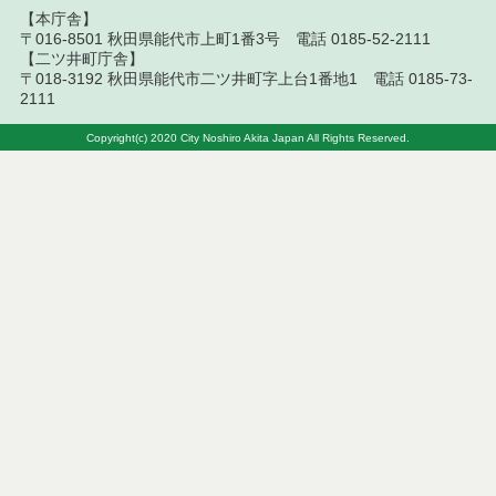
【本庁舎】
令和８年７月１０日執行 物品（応募型入札等）結
〒016-8501 秋田県能代市上町1番3号 電話 0185-52-2111
果
【二ツ井町庁舎】
〒018-3192 秋田県能代市二ツ井町字上台1番地1 電話 0185-73-
令和８年７月１０日執行 委託・賃貸借等入札結果
2111
令和８年７月１０日執行 物品（指名競争入札等）
Copyright(c) 2020 City Noshiro Akita Japan All Rights Reserved.
結果
令和８年７月９日執行 物品（公開調達）見積徴取
結果
令和８年７月１０日執行 工事入札結果（条件付一
般競争入札）
令和８年７月８日執行 委託・賃貸借等見積徴取結
果
令和８年７月７日執行 建設コンサルタント等入札
結果（条件付一般競争入札）
令和８年７月２日執行 物品（公開調達）見積徴取
結果