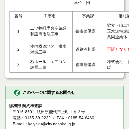
単位：円
番号
工事名
事業課
落札
協立・山二
二ツ井町庁舎空気調
1
都市整備課
玉水道特定
和設備改修工事
共同企業体
浅内横道地区 排水
2
道路河川課
不調となり
対策工事
杉ホール エアコン
株式会社 
3
都市整備課
設置工事
暖
このページに関するお問合せ
総務部 契約検査課
〒016-8501
秋田県能代市上町１番３号
電話：0185-89-2222
FAX：0185-54-6460
E-mail：keiyaku@city.noshiro.lg.jp