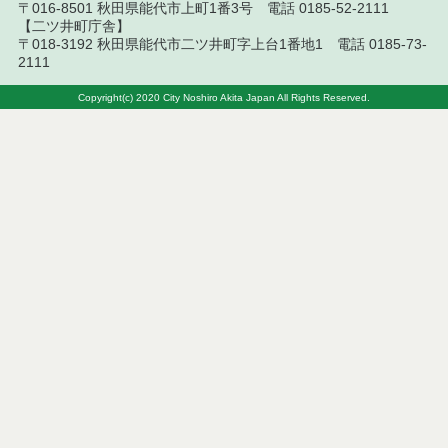
〒016-8501 秋田県能代市上町1番3号 電話 0185-52-2111
令和８年７月８日執行 委託・賃貸借等見積徴取結
【二ツ井町庁舎】
果
〒018-3192 秋田県能代市二ツ井町字上台1番地1 電話 0185-73-
2111
令和８年７月７日執行 建設コンサルタント等入札
結果（条件付一般競争入札）
Copyright(c) 2020 City Noshiro Akita Japan All Rights Reserved.
令和８年７月３日執行 委託・賃貸借等入札結果
令和８年７月２日執行 物品（公開調達）見積徴取
結果
令和８年７月３日執行 工事入札結果（条件付一般
競争入札）
令和８年７月１日執行 委託・賃貸借等見積徴取結
果
令和８年６月３０日執行 工事見積徴取結果
６月３０日公告開始 建設コンサルタント等（条件
付一般競争入札）（電子入札）