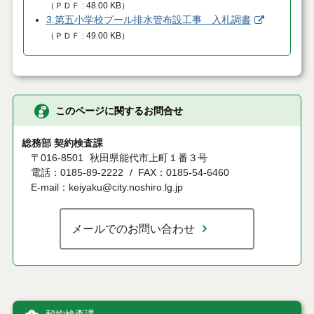
（
ＰＤＦ
48.00 KB
）
3.第五小学校プール排水管布設工事 入札調書
（
ＰＤＦ
49.00 KB
）
このページに関するお問合せ
総務部 契約検査課
〒016-8501
秋田県能代市上町１番３号
電話：0185-89-2222
FAX：0185-54-6460
E-mail：keiyaku@city.noshiro.lg.jp
メールでのお問い合わせ