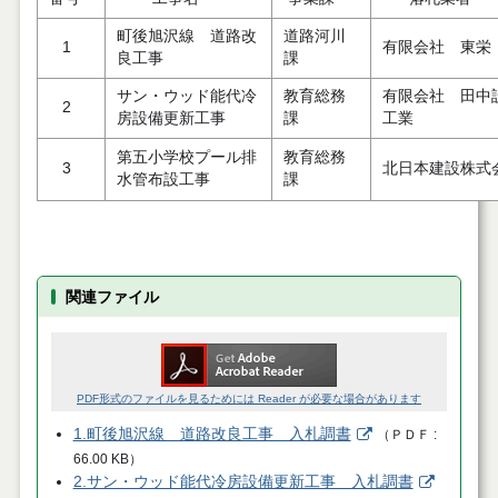
町後旭沢線 道路改
道路河川
1
有限会社 東栄
良工事
課
サン・ウッド能代冷
教育総務
有限会社 田中
2
房設備更新工事
課
工業
第五小学校プール排
教育総務
3
北日本建設株式
水管布設工事
課
関連ファイル
PDF形式のファイルを見るためには Reader が必要な場合があります
1.町後旭沢線 道路改良工事 入札調書
（
ＰＤＦ
66.00 KB
）
2.サン・ウッド能代冷房設備更新工事 入札調書