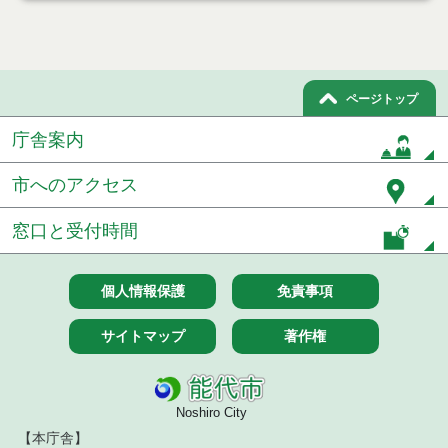
７月１４日公告開始 建設コンサルタント等（条件
付一般競争入札）（電子入札）
７月１４日公告開始 建設工事（条件付一般競争入
札）（電子入札）
ページトップ
令和８年７月１４日執行 建設コンサルタント等入
庁舎案内
札結果（条件付一般競争入札）
市へのアクセス
令和８年７月９日執行 物品（公開調達）見積徴取
結果
窓口と受付時間
令和８年７月１０日執行 物品（指名競争入札等）
結果
個人情報保護
免責事項
令和８年７月１０日執行 委託・賃貸借等入札結果
サイトマップ
著作権
令和８年７月１０日執行 物品（応募型入札等）結
果
令和８年７月１０日執行 工事入札結果（条件付一
Noshiro City
般競争入札）
【本庁舎】