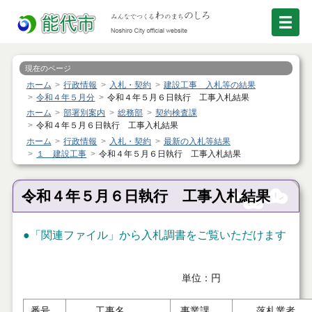
現在のページ
ホーム
行政情報
入札・契約
建設工事 入札等の結果
令和４年５月分
令和４年５月６日執行 工事入札結果
ホーム
部署別案内
総務部
契約検査課
令和４年５月６日執行 工事入札結果
ホーム
行政情報
入札・契約
最新の入札等結果
１ 建設工事
令和４年５月６日執行 工事入札結果
令和４年５月６日執行 工事入札結果
●「関連ファイル」から入札調書をご覧いただけます
単位：円
番号
工事名
事業課
落札業者