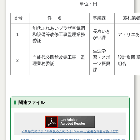
単位：円
番号
件 名
事業課
落札業
能代ふれあいプラザ空気調
長寿いき
1
和設備等改修工事監理業務
アトリエあ
がい課
委託
生涯学
向能代公民館改築工事 監
習・スポ
設計集団 環
2
理業務委託
ーツ振興
組合
課
関連ファイル
PDF形式のファイルを見るためには Reader が必要な場合があります