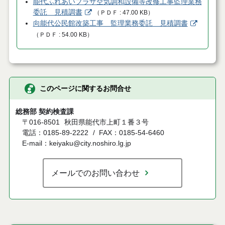
能代ふれあいプラザ空気調和設備等改修工事監理業務
委託 見積調書
（
ＰＤＦ
47.00 KB
）
向能代公民館改築工事 監理業務委託 見積調書
（
ＰＤＦ
54.00 KB
）
このページに関するお問合せ
総務部 契約検査課
〒016-8501
秋田県能代市上町１番３号
電話：0185-89-2222
FAX：0185-54-6460
E-mail：keiyaku@city.noshiro.lg.jp
メールでのお問い合わせ