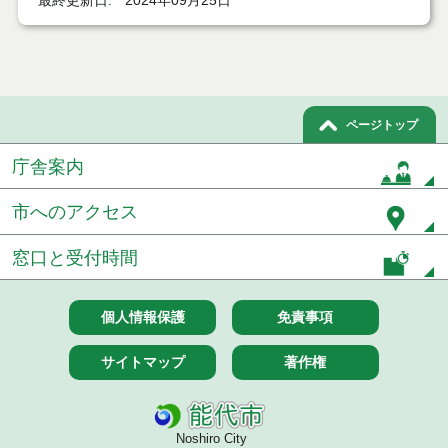
最終更新日
2024年09月25日
７月１４日公告開始 建設コンサルタント等（条件
付一般競争入札）（電子入札）
７月１４日公告開始 建設工事（条件付一般競争入
札）（電子入札）
ページトップ
令和８年７月１４日執行 建設コンサルタント等入
庁舎案内
札結果（条件付一般競争入札）
令和８年７月９日執行 物品（公開調達）見積徴取
市へのアクセス
結果
窓口と受付時間
令和８年７月１０日執行 物品（指名競争入札等）
結果
個人情報保護
免責事項
令和８年７月１０日執行 委託・賃貸借等入札結果
サイトマップ
著作権
令和８年７月１０日執行 物品（応募型入札等）結
果
令和８年７月１０日執行 工事入札結果（条件付一
Noshiro City
般競争入札）