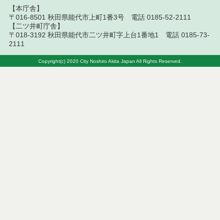
【本庁舎】
〒016-8501 秋田県能代市上町1番3号 電話 0185-52-2111
令和８年７月８日執行 委託・賃貸借等見積徴取結
果
【二ツ井町庁舎】
〒018-3192 秋田県能代市二ツ井町字上台1番地1 電話 0185-73-
2111
令和８年７月７日執行 建設コンサルタント等入札
結果（条件付一般競争入札）
Copyright(c) 2020 City Noshiro Akita Japan All Rights Reserved.
令和８年７月３日執行 委託・賃貸借等入札結果
令和８年７月２日執行 物品（公開調達）見積徴取
結果
令和８年７月３日執行 工事入札結果（条件付一般
競争入札）
令和８年７月１日執行 委託・賃貸借等見積徴取結
果
令和８年６月３０日執行 工事見積徴取結果
６月３０日公告開始 建設コンサルタント等（条件
付一般競争入札）（電子入札）