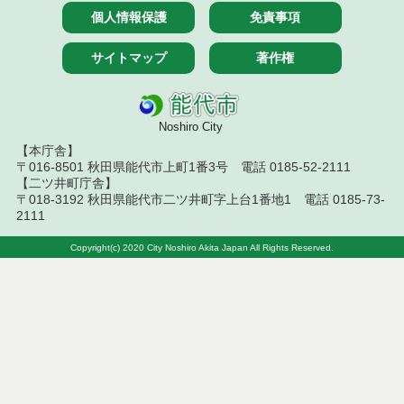
７月１４日公告開始 建設コンサルタント等（条件
個人情報保護
免責事項
付一般競争入札）（電子入札）
サイトマップ
著作権
令和８年７月１４日執行 建設コンサルタント等入
札結果（条件付一般競争入札）
令和８年７月１０日執行 物品（応募型入札等）結
果
Noshiro City
【本庁舎】
令和８年７月１０日執行 委託・賃貸借等入札結果
〒016-8501 秋田県能代市上町1番3号 電話 0185-52-2111
【二ツ井町庁舎】
〒018-3192 秋田県能代市二ツ井町字上台1番地1 電話 0185-73-
令和８年７月１０日執行 物品（指名競争入札等）
2111
結果
Copyright(c) 2020 City Noshiro Akita Japan All Rights Reserved.
令和８年７月９日執行 物品（公開調達）見積徴取
結果
令和８年７月１０日執行 工事入札結果（条件付一
般競争入札）
令和８年７月８日執行 委託・賃貸借等見積徴取結
果