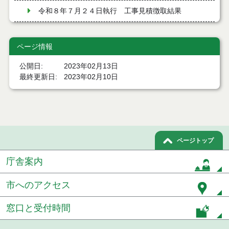
令和８年７月２４日執行 工事見積徴取結果
令和８年７月２２日執行 委託・賃貸借等見積徴取
結果
ページ情報
７月２１日公告開始 建設コンサルタント等（条件
公開日
2023年02月13日
付一般競争入札）（電子入札）
最終更新日
2023年02月10日
７月２１日公告開始 建設工事（条件付一般競争入
札）（電子入札）
令和８年７月１７日執行 委託・賃貸借等入札結果
ページトップ
令和８年７月１7日執行 工事入札結果（条件付一般
競争入札）
庁舎案内
令和８年７月１５日執行 委託・賃貸借等見積徴取
結果
市へのアクセス
７月１４日公告開始 建設工事（条件付一般競争入
窓口と受付時間
札）（電子入札）