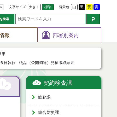
文字サイズ
大きく
標準
背景色
白
黒
黄
青
を検索
情報
部署別案内
結果
６日執行 物品（公開調達）見積徴取結果
契約検査課
総務課
総合防災課