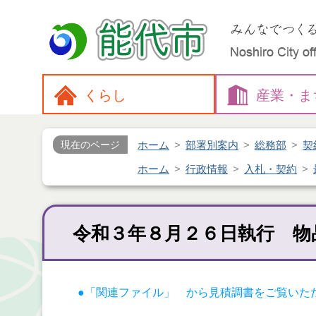
くらし
産業・
ま
ホーム
部署別案内
総務部
契
現在のページ
ホーム
行政情報
入札・契約
令和３年８月２６日執行 物
●「関連ファイル」 から見積調書をご覧いた