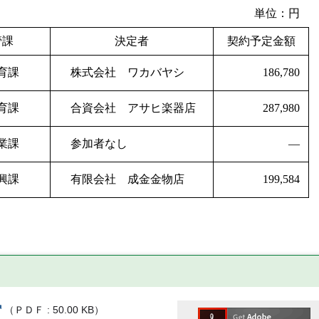
単位：円
管課
決定者
契約予定金額
育課
株式会社 ワカバヤシ
186,780
育課
合資会社 アサヒ楽器店
287,980
業課
参加者なし
―
興課
有限会社 成金金物店
199,584
（
ＰＤＦ
50.00 KB
）