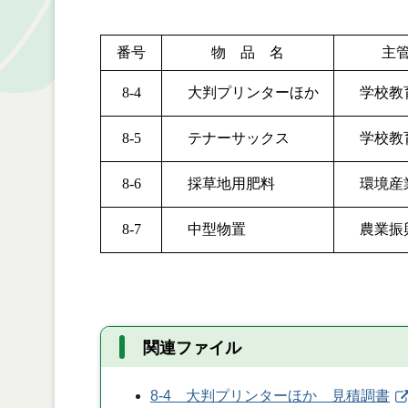
番号
物 品 名
主
8-4
大判プリンターほか
学校教
8-5
テナーサックス
学校教
8-6
採草地用肥料
環境産
8-7
中型物置
農業振
関連ファイル
8-4 大判プリンターほか 見積調書