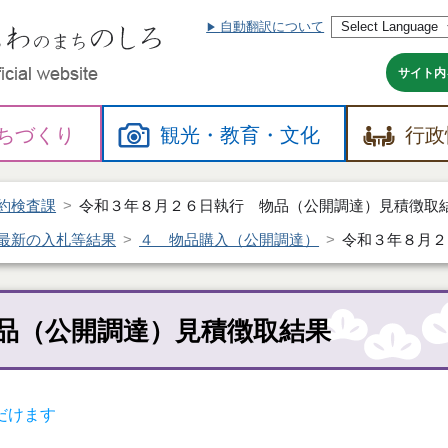
自動翻訳について
本
文
へ
サイト内
ちづくり
観光・
教育・
文化
行政
約検査課
令和３年８月２６日執行 物品（公開調達）見積徴取
最新の入札等結果
４ 物品購入（公開調達）
令和３年８月２
品（公開調達）見積徴取結果
だけます