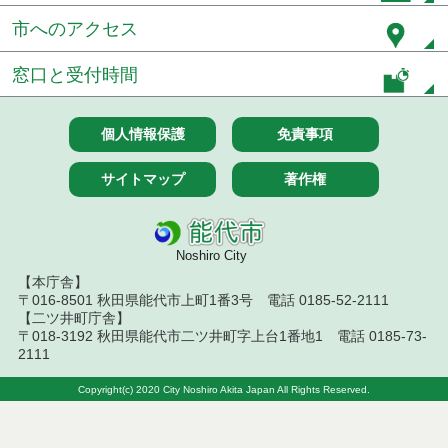
７月１４日公告開始 建設工事（条件付一般競争入
市へのアクセス
札）（電子入札）
窓口と受付時間
７月１４日公告開始 建設コンサルタント等（条件
付一般競争入札）（電子入札）
個人情報保護
免責事項
令和８年７月１４日執行 建設コンサルタント等入
札結果（条件付一般競争入札）
サイトマップ
著作権
令和８年７月１０日執行 物品（応募型入札等）結
果
Noshiro City
令和８年７月１０日執行 委託・賃貸借等入札結果
【本庁舎】
〒016-8501 秋田県能代市上町1番3号 電話 0185-52-2111
令和８年７月１０日執行 物品（指名競争入札等）
【二ツ井町庁舎】
結果
〒018-3192 秋田県能代市二ツ井町字上台1番地1 電話 0185-73-
2111
令和８年７月９日執行 物品（公開調達）見積徴取
結果
Copyright(c) 2020 City Noshiro Akita Japan All Rights Reserved.
令和８年７月１０日執行 工事入札結果（条件付一
般競争入札）