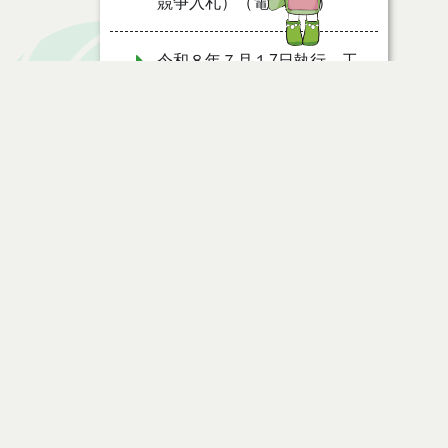
競争入札）（電子入札）
令和８年７月１7日執行 工
事入札結果（条件付一般競争
入札）
令和８年７月１５日執行 委
託・賃貸借等見積徴取結果
ページ情報
７月１４日公告開始 建設コ
ンサルタント等（条件付一般
競争入札）（電子入札）
公開日
2021年07月13日
最終更新日
2021年07月13日
７月１４日公告開始 建設工
事（条件付一般競争入札）
（電子入札）
令和８年７月１４日執行 建
ページトップ