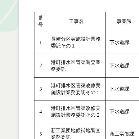
番
工事名
事業課
号
長崎分区実施設計業務
1
下水道課
委託その１
港町排水区管渠調査業
2
下水道課
務委託
港町排水区管渠改修実
3
下水道課
施設計業務委託その１
港町排水区管渠改修実
4
下水道課
施設計業務委託その２
新工業団地候補地調査
5
商工労働課
業務委託