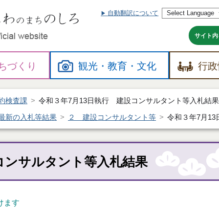
自動翻訳について
本
文
へ
サイト内
ちづくり
観光・
教育・
文化
行政
約検査課
令和３年7月13日執行 建設コンサルタント等入札結
最新の入札等結果
２ 建設コンサルタント等
令和３年7月1
設コンサルタント等入札結果
けます