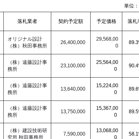
単位：
落札業者
契約予定額
予定価格
落札
オリジナル設計
29,568,00
26,4
00,000
89.
（株）秋田事務所
0
（株）遠藤設計事
25,564,00
23,100,000
90.
務所
0
（株）遠藤設計事
15,224,00
13,640,000
89.
務所
0
（株）遠藤設計事
15,367,00
13,750,000
89.
務所
0
（株）建設技術研
13,068,00
7,590,000
58.
究所 秋田事務所
0