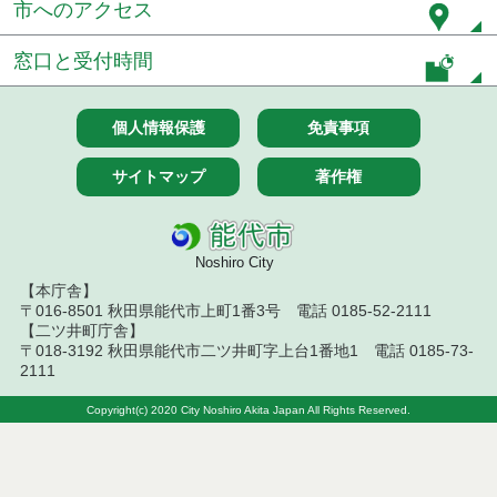
市へのアクセス
７月１４日公告開始 建設工事（条件付一般競争入
札）（電子入札）
窓口と受付時間
７月１４日公告開始 建設コンサルタント等（条件
付一般競争入札）（電子入札）
個人情報保護
免責事項
令和８年７月１４日執行 建設コンサルタント等入
札結果（条件付一般競争入札）
サイトマップ
著作権
令和８年７月１０日執行 物品（応募型入札等）結
果
Noshiro City
令和８年７月１０日執行 委託・賃貸借等入札結果
【本庁舎】
〒016-8501 秋田県能代市上町1番3号 電話 0185-52-2111
令和８年７月１０日執行 物品（指名競争入札等）
【二ツ井町庁舎】
結果
〒018-3192 秋田県能代市二ツ井町字上台1番地1 電話 0185-73-
2111
令和８年７月９日執行 物品（公開調達）見積徴取
結果
Copyright(c) 2020 City Noshiro Akita Japan All Rights Reserved.
令和８年７月１０日執行 工事入札結果（条件付一
般競争入札）