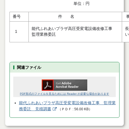
単位：円
番号
件 名
能代ふれあいプラザ高圧受変電設備改修工事
長
1
監理業務委託
い
関連ファイル
PDF形式のファイルを見るためには Reader が必要な場合があります
能代ふれあいプラザ高圧受変電設備改修工事 監理業
務委託 見積調書
（
ＰＤＦ
56.00 KB
）