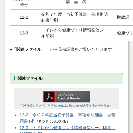
物 品 名
番号
令和７年度 当初予算書・事項別明
12-2
財政課
細書印刷
トイレから健康づくり情報発信シー
12-3
健康づ
ル印刷
●
「関連ファイル」
から見積調書をご覧いただけます
関連ファイル
PDF形式のファイルを見るためには Reader が必要な場合があります
12-2 令和７年度当初予算書・事項別明細書 見積
調書
（
ＰＤＦ
56.00 KB
）
12-3 トイレから健康づくり情報発信シール印刷