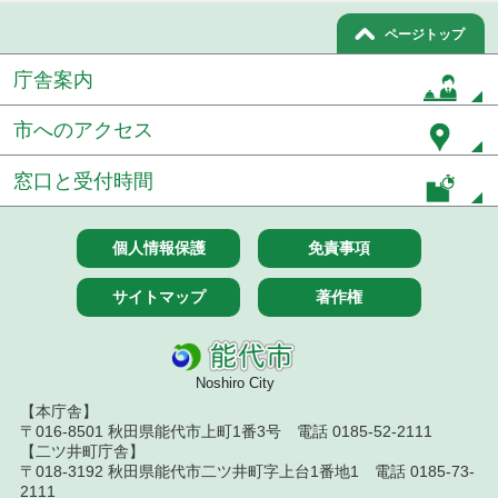
令和８年７月１５日執行 委託・賃貸借等見積徴取
ページトップ
結果
庁舎案内
７月１４日公告開始 建設工事（条件付一般競争入
札）（電子入札）
市へのアクセス
７月１４日公告開始 建設コンサルタント等（条件
窓口と受付時間
付一般競争入札）（電子入札）
令和８年７月１４日執行 建設コンサルタント等入
札結果（条件付一般競争入札）
個人情報保護
免責事項
令和８年７月１０日執行 物品（応募型入札等）結
サイトマップ
著作権
果
令和８年７月１０日執行 委託・賃貸借等入札結果
Noshiro City
令和８年７月１０日執行 物品（指名競争入札等）
【本庁舎】
結果
〒016-8501 秋田県能代市上町1番3号 電話 0185-52-2111
【二ツ井町庁舎】
令和８年７月９日執行 物品（公開調達）見積徴取
〒018-3192 秋田県能代市二ツ井町字上台1番地1 電話 0185-73-
結果
2111