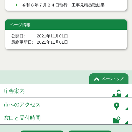
令和８年７月２４日執行 工事見積徴取結果
令和８年７月２２日執行 委託・賃貸借等見積徴取
結果
ページ情報
７月２１日公告開始 建設コンサルタント等（条件
公開日
2021年11月01日
付一般競争入札）（電子入札）
最終更新日
2021年11月01日
７月２１日公告開始 建設工事（条件付一般競争入
札）（電子入札）
令和８年７月１７日執行 委託・賃貸借等入札結果
ページトップ
令和８年７月１7日執行 工事入札結果（条件付一般
競争入札）
庁舎案内
令和８年７月１５日執行 委託・賃貸借等見積徴取
結果
市へのアクセス
７月１４日公告開始 建設工事（条件付一般競争入
窓口と受付時間
札）（電子入札）