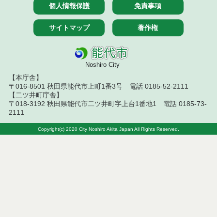
７月１４日公告開始 建設コンサルタント等（条件
個人情報保護
免責事項
付一般競争入札）（電子入札）
サイトマップ
著作権
令和８年７月１４日執行 建設コンサルタント等入
札結果（条件付一般競争入札）
令和８年７月１０日執行 物品（応募型入札等）結
Noshiro City
果
【本庁舎】
令和８年７月１０日執行 委託・賃貸借等入札結果
〒016-8501 秋田県能代市上町1番3号 電話 0185-52-2111
【二ツ井町庁舎】
〒018-3192 秋田県能代市二ツ井町字上台1番地1 電話 0185-73-
令和８年７月１０日執行 物品（指名競争入札等）
2111
結果
Copyright(c) 2020 City Noshiro Akita Japan All Rights Reserved.
令和８年７月９日執行 物品（公開調達）見積徴取
結果
令和８年７月１０日執行 工事入札結果（条件付一
般競争入札）
令和８年７月８日執行 委託・賃貸借等見積徴取結
果