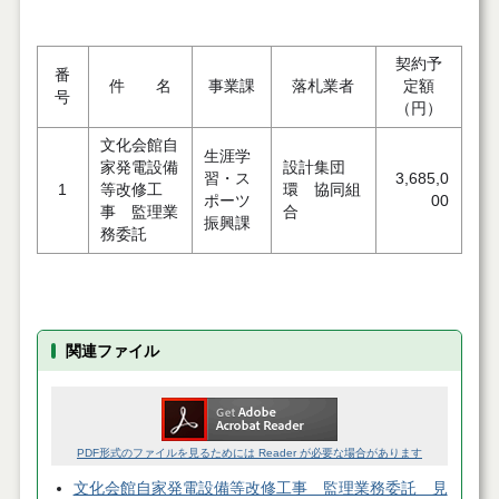
契約予
番
件 名
事業課
落札業者
定額
号
（円）
文化会館自
生涯学
家発電設備
設計集団
習・ス
3,685,0
1
等改修工
環 協同組
ポーツ
00
事 監理業
合
振興課
務委託
関連ファイル
PDF形式のファイルを見るためには Reader が必要な場合があります
文化会館自家発電設備等改修工事 監理業務委託 見