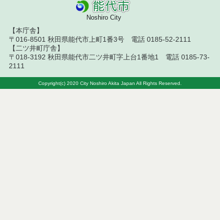
札結果（条件付一般競争入札）
Noshiro City
令和８年７月１０日執行 物品（応募型入札等）結
【本庁舎】
果
〒016-8501 秋田県能代市上町1番3号 電話 0185-52-2111
【二ツ井町庁舎】
令和８年７月１０日執行 委託・賃貸借等入札結果
〒018-3192 秋田県能代市二ツ井町字上台1番地1 電話 0185-73-
2111
令和８年７月１０日執行 物品（指名競争入札等）
結果
Copyright(c) 2020 City Noshiro Akita Japan All Rights Reserved.
令和８年７月９日執行 物品（公開調達）見積徴取
結果
令和８年７月１０日執行 工事入札結果（条件付一
般競争入札）
令和８年７月８日執行 委託・賃貸借等見積徴取結
果
令和８年７月７日執行 建設コンサルタント等入札
結果（条件付一般競争入札）
令和８年７月２日執行 物品（公開調達）見積徴取