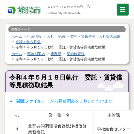
現在のページ
ホーム
行政情報
入札・契約
委託・賃貸借等 入札等の結果
令和４年５月分
令和４年５月１８日執行 委託・賃貸借等見積徴取結果
ホーム
部署別案内
総務部
契約検査課
令和４年５月１８日執行 委託・賃貸借等見積徴取結果
令和４年５月１８日執行 委託・賃貸借
等見積徴取結果
●「関連ファイル」
から見積調書をご覧いただけます
業 務 名
主管課
ＮＯ.
北部共同調理場食器洗浄機改修
１
学校給食センター
業務委託