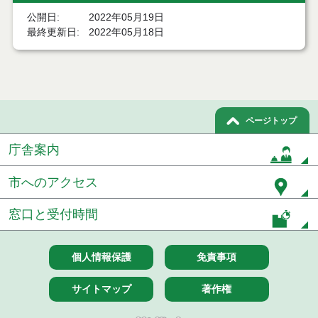
結果
公開日
2022年05月19日
最終更新日
2022年05月18日
７月２１日公告開始 建設コンサルタント等（条件
付一般競争入札）（電子入札）
７月２１日公告開始 建設工事（条件付一般競争入
札）（電子入札）
令和８年７月１７日執行 委託・賃貸借等入札結果
ページトップ
庁舎案内
令和８年７月１7日執行 工事入札結果（条件付一般
競争入札）
市へのアクセス
令和８年７月１５日執行 委託・賃貸借等見積徴取
結果
窓口と受付時間
７月１４日公告開始 建設工事（条件付一般競争入
札）（電子入札）
個人情報保護
免責事項
７月１４日公告開始 建設コンサルタント等（条件
付一般競争入札）（電子入札）
サイトマップ
著作権
令和８年７月１４日執行 建設コンサルタント等入