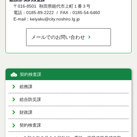
〒016-8501
秋田県能代市上町１番３号
電話：0185-89-2222
FAX：0185-54-6460
E-mail：keiyaku@city.noshiro.lg.jp
メールでのお問い合わせ
契約検査課
総務課
総合防災課
財政課
契約検査課