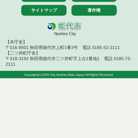
結果
サイトマップ
著作権
令和８年７月１０日執行 物品（指名競争入札等）
結果
令和８年７月１０日執行 委託・賃貸借等入札結果
Noshiro City
【本庁舎】
令和８年７月１０日執行 物品（応募型入札等）結
〒016-8501 秋田県能代市上町1番3号 電話 0185-52-2111
果
【二ツ井町庁舎】
〒018-3192 秋田県能代市二ツ井町字上台1番地1 電話 0185-73-
令和８年７月１０日執行 工事入札結果（条件付一
2111
般競争入札）
Copyright(c) 2020 City Noshiro Akita Japan All Rights Reserved.
令和８年７月８日執行 委託・賃貸借等見積徴取結
果
令和８年７月７日執行 建設コンサルタント等入札
結果（条件付一般競争入札）
令和８年７月３日執行 委託・賃貸借等入札結果
令和８年７月２日執行 物品（公開調達）見積徴取
結果