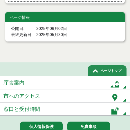
７月２１日公告開始 建設工事（条件付一般競争入
札）（電子入札）
ページ情報
７月２１日公告開始 建設コンサルタント等（条件
公開日
2025年06月02日
付一般競争入札）（電子入札）
最終更新日
2025年05月30日
令和８年７月１7日執行 工事入札結果（条件付一般
競争入札）
令和８年７月１５日執行 委託・賃貸借等見積徴取
結果
ページトップ
７月１４日公告開始 建設コンサルタント等（条件
付一般競争入札）（電子入札）
庁舎案内
７月１４日公告開始 建設工事（条件付一般競争入
市へのアクセス
札）（電子入札）
窓口と受付時間
令和８年７月１４日執行 建設コンサルタント等入
札結果（条件付一般競争入札）
令和８年７月９日執行 物品（公開調達）見積徴取
個人情報保護
免責事項