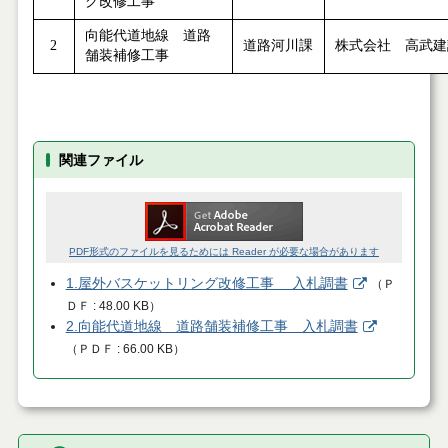
グ改修工事
向能代道地線 道路
2
道路河川課
株式会社 高武建
舗装補修工事
関連ファイル
PDF形式のファイルを見るためには Reader が必要な場合があります
1.屋外バスケットリング改修工事 入札調書
（
Ｐ
ＤＦ
48.00 KB
）
2.向能代道地線 道路舗装補修工事 入札調書
（
ＰＤＦ
66.00 KB
）