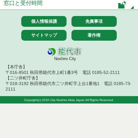
窓口と受付時間
７月１４日公告開始 建設コンサルタント等（条件
付一般競争入札）（電子入札）
個人情報保護
免責事項
令和８年７月１４日執行 建設コンサルタント等入
サイトマップ
著作権
札結果（条件付一般競争入札）
令和８年７月１０日執行 物品（応募型入札等）結
果
Noshiro City
令和８年７月１０日執行 委託・賃貸借等入札結果
【本庁舎】
〒016-8501 秋田県能代市上町1番3号 電話 0185-52-2111
【二ツ井町庁舎】
令和８年７月１０日執行 物品（指名競争入札等）
〒018-3192 秋田県能代市二ツ井町字上台1番地1 電話 0185-73-
結果
2111
令和８年７月９日執行 物品（公開調達）見積徴取
Copyright(c) 2020 City Noshiro Akita Japan All Rights Reserved.
結果
令和８年７月１０日執行 工事入札結果（条件付一
般競争入札）
令和８年７月８日執行 委託・賃貸借等見積徴取結