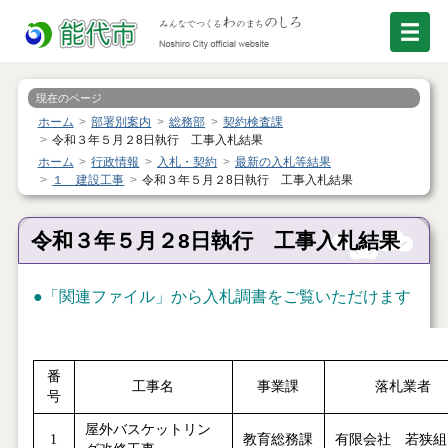
現在のページ
ホーム
部署別案内
総務部
契約検査課
令和３年５月２8日執行 工事入札結果
ホーム
行政情報
入札・契約
最新の入札等結果
１ 建設工事
令和３年５月２8日執行 工事入札結果
令和３年５月２8日執行 工事入札結果
●「関連ファイル」から入札調書をご覧いただけます
番
工事名
事業課
落札業者
号
屋外バスケットリン
1
教育総務課
有限会社 若狭組