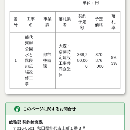
単位：円
契約
落
番
工事
事業
落札業
予定
予定
札
号
名
課
者
価格
額
率
能代
河畔
大森・
公園
斎藤特
水と
都市
368,2
370,
定建設
99.
1
階段
整備
80,00
876,
工事共
3%
の広
課
0
000
同企業
場改
体
修工
事
このページに関するお問合せ
総務部 契約検査課
〒016-8501
秋田県能代市上町１番３号