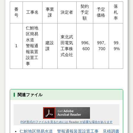
契約
落
番
事業
予定
工事名
決定者
予定
札
号
課
価格
額
率
仁鮒地
区簡易
東北武
水道
建設
田電気
996,
997,
99.
1
警報通
課
工事株
600
700
9%
報装置
式会社
設置工
事
関連ファイル
PDF形式のファイルを見るためには Reader が必要な場合があります
仁鮒地区簡易水道 警報通報装置設置工事 見積調書