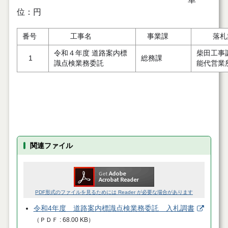
位：円
番号
工事名
事業課
落札
令和４年度 道路案内標
柴田工事
1
総務課
識点検業務委託
能代営業
関連ファイル
PDF形式のファイルを見るためには Reader が必要な場合があります
令和4年度 道路案内標識点検業務委託 入札調書
（
ＰＤＦ
68.00 KB
）