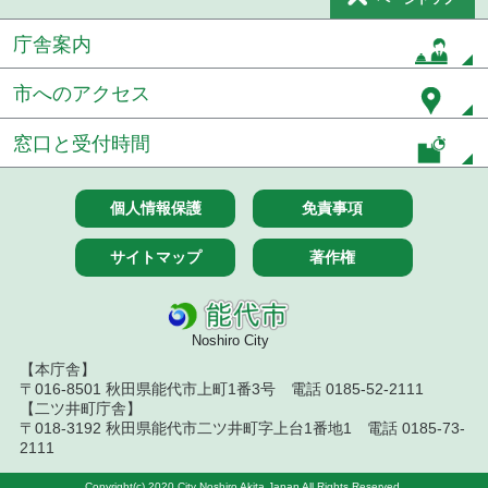
令和８年７月１５日執行 委託・賃貸借等見積徴取
結果
庁舎案内
７月１４日公告開始 建設工事（条件付一般競争入
札）（電子入札）
市へのアクセス
７月１４日公告開始 建設コンサルタント等（条件
窓口と受付時間
付一般競争入札）（電子入札）
令和８年７月１４日執行 建設コンサルタント等入
個人情報保護
免責事項
札結果（条件付一般競争入札）
サイトマップ
著作権
令和８年７月１０日執行 物品（応募型入札等）結
果
令和８年７月１０日執行 委託・賃貸借等入札結果
Noshiro City
【本庁舎】
令和８年７月１０日執行 物品（指名競争入札等）
結果
〒016-8501 秋田県能代市上町1番3号 電話 0185-52-2111
【二ツ井町庁舎】
〒018-3192 秋田県能代市二ツ井町字上台1番地1 電話 0185-73-
令和８年７月９日執行 物品（公開調達）見積徴取
2111
結果
Copyright(c) 2020 City Noshiro Akita Japan All Rights Reserved.