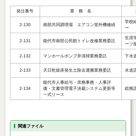
発注番号
業 務 名
学校
2-130
南部共同調理場 エアコン室外機修繕
ー
生涯
2-131
能代市南部公民館トイレ改修業務委託
ーツ
2-132
マンホールポンプ井清掃業務委託
下水
2-133
天日乾燥床発生土除去運搬業務委託
水道
能代市人事給与・庶務事務・人事評
2-134
価・文書管理電子決裁システム更新等
総務
一式リース
関連ファイル