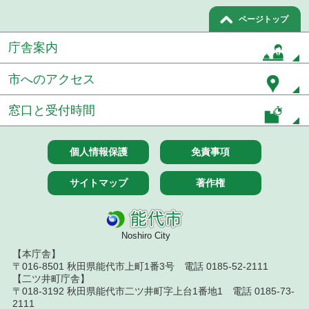
結果
ページトップ
令和８年７月１０日執行 物品（指名競争入札等）
庁舎案内
結果
市へのアクセス
令和８年７月１０日執行 委託・賃貸借等入札結果
令和８年７月１０日執行 物品（応募型入札等）結
窓口と受付時間
果
令和８年７月１０日執行 工事入札結果（条件付一
個人情報保護
免責事項
般競争入札）
サイトマップ
著作権
令和８年７月８日執行 委託・賃貸借等見積徴取結
果
令和８年７月７日執行 建設コンサルタント等入札
Noshiro City
結果（条件付一般競争入札）
【本庁舎】
〒016-8501 秋田県能代市上町1番3号 電話 0185-52-2111
令和８年７月３日執行 委託・賃貸借等入札結果
【二ツ井町庁舎】
〒018-3192 秋田県能代市二ツ井町字上台1番地1 電話 0185-73-
令和８年７月２日執行 物品（公開調達）見積徴取
2111
結果