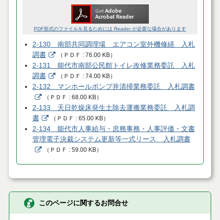
PDF形式のファイルを見るためには Reader が必要な場合があります
2-130 南部共同調理場 エアコン室外機修繕 入札
調書
（
ＰＤＦ
76.00 KB
）
2-131 能代市南部公民館トイレ改修業務委託 入札
調書
（
ＰＤＦ
74.00 KB
）
2-132 マンホールポンプ井清掃業務委託 入札調書
（
ＰＤＦ
68.00 KB
）
2-133 天日乾燥床発生土除去運搬業務委託 入札調
書
（
ＰＤＦ
65.00 KB
）
2-134 能代市人事給与・庶務事務・人事評価・文書
管理電子決裁システム更新等一式リース 入札調書
（
ＰＤＦ
59.00 KB
）
このページに関するお問合せ